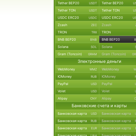
Tether BEP20
Tether BEP20
USDT
U
Tether TON
Tether TON
USDT
U
USDC ERC20
USDC ERC20
USDC
U
Zcash
Zcash
ZEC
TRON
TRON
TRX
BNB BEP20
BNB BEP20
BNB
Solana
Solana
SOL
Gram (Toncoin)
Gram (Toncoin)
GRAM
G
Электронные деньги
WebMoney
WebMoney
WMZ
W
ЮMoney
ЮMoney
RUB
PayPal
PayPal
USD
Volet
Volet
USD
Alipay
Alipay
CNY
Банковские счета и карты
Банковская карта
Банковская карта
USD
Банковская карта
Банковская карта
RUB
Банковская карта
Банковская карта
EUR
Банковская карта
Банковская карта
UAH