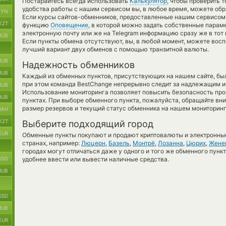
Постарайтесь всегда использовать
Калькулятор
, чтобы проверить 
удобства работы с нашим сервисом вы, в любое время, можете обр
BYN
Если курсы сайтов-обменников, предоставленные нашим сервисом,
KZT
функцию
Оповещение
, в которой можно задать собственные парам
электронную почту или же на Telegram информацию сразу же в тот 
RUB
Если пункты обмена отсутствуют, вы, в любой момент, можете вос
лучший вариант двух обменов с помощью транзитной валюты.
RUB
Надежность обменников
RUB
Каждый из обменных пунктов, присутствующих на нашем сайте, бы
при этом команда BestChange непрерывно следит за надлежащим и
RUB
Использование мониторинга позволяет повысить безопасность пр
RUB
пунктах. При выборе обменного пункта, пожалуйста, обращайте вн
размер резервов и текущий статус обменника на нашем мониторинг
UAH
KZT
Выберите подходящий город
EUR
Обменные пункты покупают и продают криптовалюты и электронные
странах, например:
Люцерн
,
Базель
,
Монтрё
,
Лозанна
,
Цюрих
,
Жене
городах могут отличаться даже у одного и того же обменного пункт
USD
удобнее ввести или вывести наличные средства.
RUB
USD
RUB
EUR