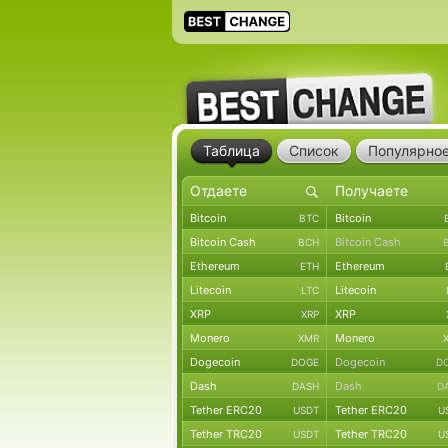
Таблица
Список
Популярно
Bitcoin
Bitcoin
BTC
Bitcoin Cash
Bitcoin Cash
BCH
Ethereum
Ethereum
ETH
Litecoin
Litecoin
LTC
XRP
XRP
XRP
Monero
Monero
XMR
Dogecoin
Dogecoin
DOGE
D
Dash
Dash
DASH
D
Tether ERC20
Tether ERC20
USDT
U
Tether TRC20
Tether TRC20
USDT
U