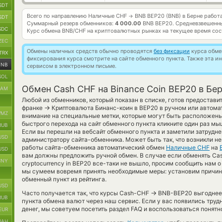
SDT
Всего по направлению Наличные CHF
BNB BEP20 (BNB) в Берне работ
→
SDT
Суммарный резерв обменников:
4 000.00
BNB BEP20.
Средневзвешенны
SDC
Курс обмена
BNB/CHF
на криптовалютных рынках на текущее время со
ZEC
Обмены наличных средств обычно проводятся
без фиксации
курса обмен
TRX
фиксирования курса смотрите на сайте обменного пункта. Также эта 
BNB
сервисом в электронном письме.
SOL
Обмен Cash CHF на Binance Coin BEP20 в Бе
RAM
Любой из обменников, который показан в списке, готов предостав
→
франке
Криптовалюта Бинанс-коин в BEP20 в ручном или автома
MZ
внимание на специальные метки, которые могут быть расположены
быстрого перехода на сайт обменного пункта кликните один раз мы
RUB
Если вы перешли на вебсайт обменного пункта и заметили затрудне
USD
администратору сайта-обменника. Может быть так, что возникли не
работы сайта-обменника автоматический обмен
Наличные CHF
на
USD
вам должны предложить ручной обмен. В случае если обменять Cash 
CNY
cryptocurrency in BEP20 все-таки не вышло, просим сообщить нам 
мы сумеем вовремя принять необходимые меры: установим причин
обменный пункт из рейтинга.
USD
→
Часто получается так, что курсы Cash-CHF
BNB-BEP20 выгоднее т
RUB
пункта обмена валют через наш сервис. Если у вас появились тру
денег, мы советуем посетить раздел FAQ и воспользоваться понятн
EUR
UAH