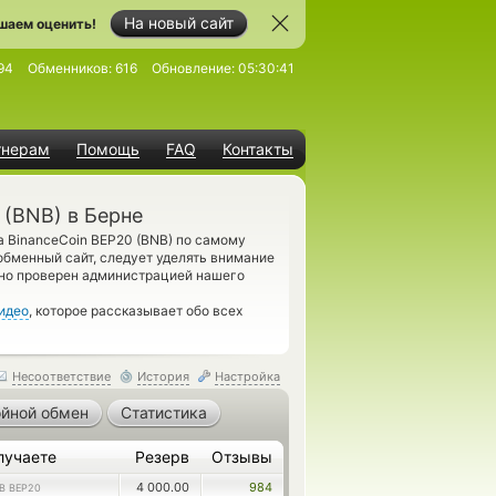
На новый сайт
шаем оценить!
94
Обменников:
616
Обновление:
05:30:41
тнерам
Помощь
FAQ
Контакты
 (BNB) в Берне
 BinanceCoin BEP20 (BNB) по самому
бменный сайт, следует уделять внимание
ьно проверен администрацией нашего
идео
, которое рассказывает обо всех
Несоответствие
История
Настройка
йной обмен
Статистика
лучаете
Резерв
Отзывы
4 000.00
984
B BEP20