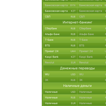
Банковская карта
Банковская карта
BYN
Банковская карта
Банковская карта
KZT
СБП
СБП
RUB
Интернет-банкинг
Сбербанк
Сбербанк
RUB
Альфа-Банк
Альфа-Банк
RUB
Т-Банк
Т-Банк
RUB
ВТБ
ВТБ
RUB
Приват 24
Приват 24
UAH
Kaspi Bank
Kaspi Bank
KZT
Revolut
Revolut
EUR
Денежные переводы
WU
WU
USD
ЗК
ЗК
RUB
Наличные деньги
Наличные
Наличные
USD
Наличные
Наличные
RUB
Наличные
Наличные
EUR