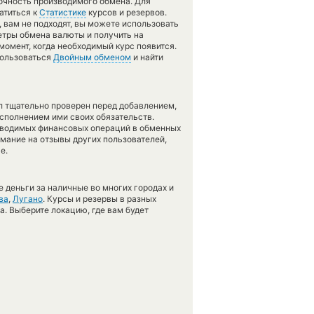
точность производимого обмена. Для
атиться к
Статистике
курсов и резервов.
 вам не подходят, вы можете использовать
етры обмена валюты и получить на
момент, когда необходимый курс появится.
пользоваться
Двойным обменом
и найти
л тщательно проверен перед добавлением,
сполнением ими своих обязательств.
оводимых финансовых операций в обменных
имание на отзывы других пользователей,
е.
 деньги за наличные во многих городах и
ва
,
Лугано
. Курсы и резервы в разных
а. Выберите локацию, где вам будет