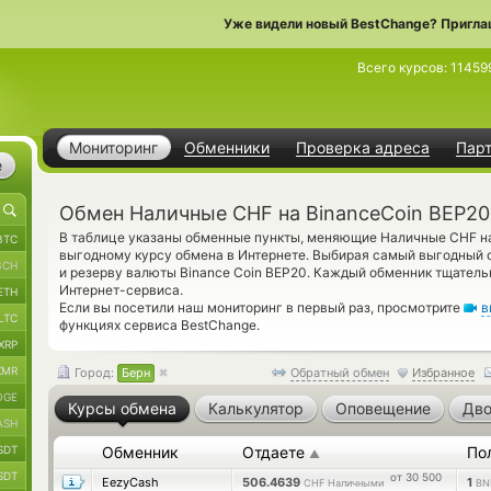
Уже видели новый BestChange? Пригла
Всего курсов:
11459
Мониторинг
Обменники
Проверка адреса
Пар
е
Обмен Наличные CHF на BinanceCoin BEP20
В таблице указаны обменные пункты, меняющие Наличные CHF на
BTC
выгодному курсу обмена в Интернете. Выбирая самый выгодный о
BCH
и резерву валюты Binance Coin BEP20. Каждый обменник тщател
Интернет-сервиса.
ETH
Если вы посетили наш мониторинг в первый раз, просмотрите
в
LTC
функциях сервиса BestChange.
XRP
XMR
Город:
Берн
Обратный обмен
Избранное
OGE
Курсы обмена
Калькулятор
Оповещение
Дво
ASH
SDT
Обменник
Отдаете
По
▲
SDT
от 30 500
EezyCash
506.4639
1
CHF Наличными
BN