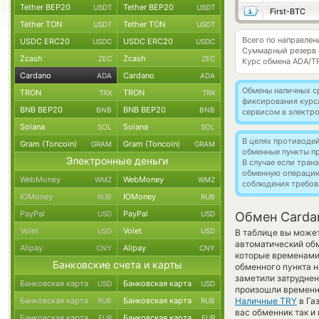
Tether BEP20
Tether BEP20
USDT
USDT
First-BTC
Tether TON
Tether TON
USDT
USDT
Всего по направлен
USDC ERC20
USDC ERC20
USDC
USDC
Суммарный резерв
Zcash
Zcash
ZEC
ZEC
Курс обмена
ADA/T
Cardano
Cardano
ADA
ADA
Обмены наличных с
TRON
TRON
TRX
TRX
фиксирования курс
BNB BEP20
BNB BEP20
BNB
BNB
сервисом в электр
Solana
Solana
SOL
SOL
В целях противоде
Gram (Toncoin)
Gram (Toncoin)
GRAM
GRAM
обменные пункты п
Электронные деньги
В случае если тра
обменную операци
WebMoney
WebMoney
WMZ
WMZ
соблюдения требов
ЮMoney
ЮMoney
RUB
RUB
PayPal
PayPal
USD
USD
Обмен Carda
Volet
Volet
USD
USD
В таблице вы может
автоматический об
Alipay
Alipay
CNY
CNY
которые временами 
Банковские счета и карты
обменного пункта н
заметили затруднен
Банковская карта
Банковская карта
USD
USD
произошли временн
Банковская карта
Банковская карта
Наличные TRY
в Га
RUB
RUB
вас обменник так и 
Банковская карта
Банковская карта
EUR
EUR