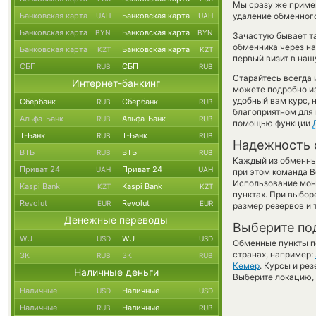
Мы сразу же приме
Банковская карта
Банковская карта
удаление обменного
UAH
UAH
Банковская карта
Банковская карта
BYN
BYN
Зачастую бывает та
обменника через на
Банковская карта
Банковская карта
KZT
KZT
первый визит в наш
СБП
СБП
RUB
RUB
Старайтесь всегда
Интернет-банкинг
можете подробно и
удобный вам курс, 
Сбербанк
Сбербанк
RUB
RUB
благоприятном для 
Альфа-Банк
Альфа-Банк
RUB
RUB
помощью функции
Т-Банк
Т-Банк
RUB
RUB
Надежность 
ВТБ
ВТБ
RUB
RUB
Каждый из обменны
Приват 24
Приват 24
UAH
UAH
при этом команда 
Использование мон
Kaspi Bank
Kaspi Bank
KZT
KZT
пунктах. При выбор
Revolut
Revolut
EUR
EUR
размер резервов и 
Денежные переводы
Выберите по
WU
WU
USD
USD
Обменные пункты по
странах, например:
ЗК
ЗК
RUB
RUB
Кемер
. Курсы и ре
Наличные деньги
Выберите локацию, 
Наличные
Наличные
USD
USD
Наличные
Наличные
RUB
RUB