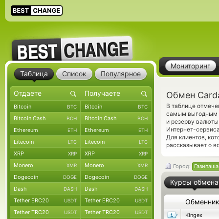
Мониторинг
Таблица
Список
Популярное
Обмен Card
В таблице отмече
Bitcoin
Bitcoin
BTC
BTC
самым выгодным к
Bitcoin Cash
Bitcoin Cash
BCH
BCH
и резерву валюты
Интернет-сервиса
Ethereum
Ethereum
ETH
ETH
Для клиентов, ко
Litecoin
Litecoin
LTC
LTC
рассказывает о в
XRP
XRP
XRP
XRP
Monero
Monero
XMR
XMR
Город:
Газипаша
Dogecoin
Dogecoin
DOGE
DOGE
Курсы обмена
Dash
Dash
DASH
DASH
Tether ERC20
Tether ERC20
USDT
USDT
Обменни
Tether TRC20
Tether TRC20
USDT
USDT
Kingex