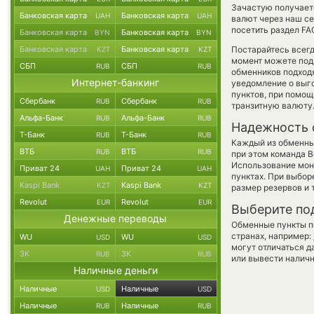
Зачастую получаетс
Банковская карта
Банковская карта
UAH
UAH
валют через наш се
посетить раздел FA
Банковская карта
Банковская карта
BYN
BYN
Банковская карта
Банковская карта
Постарайтесь всег
KZT
KZT
момент можете под
СБП
СБП
RUB
RUB
обменников подходя
Интернет-банкинг
уведомление о выго
пунктов, при помо
Сбербанк
Сбербанк
RUB
RUB
транзитную валюту
Альфа-Банк
Альфа-Банк
RUB
RUB
Надежность 
Т-Банк
Т-Банк
RUB
RUB
Каждый из обменны
ВТБ
ВТБ
RUB
RUB
при этом команда 
Использование мон
Приват 24
Приват 24
UAH
UAH
пунктах. При выбор
Kaspi Bank
Kaspi Bank
KZT
KZT
размер резервов и 
Revolut
Revolut
EUR
EUR
Выберите по
Денежные переводы
Обменные пункты по
странах, например:
WU
WU
USD
USD
могут отличаться д
ЗК
ЗК
RUB
RUB
или вывести наличн
Наличные деньги
Наличные
Наличные
USD
USD
Наличные
Наличные
RUB
RUB