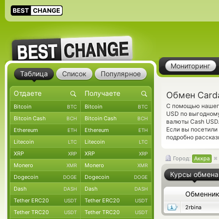
Мониторинг
Таблица
Список
Популярное
Обмен Card
С помощью нашего
Bitcoin
Bitcoin
BTC
BTC
USD по выгодному
Bitcoin Cash
Bitcoin Cash
BCH
BCH
валюты Cash USD.
Если вы посетили
Ethereum
Ethereum
ETH
ETH
подробно рассказ
Litecoin
Litecoin
LTC
LTC
XRP
XRP
XRP
XRP
Город:
Аккра
Monero
Monero
XMR
XMR
Курсы обмена
Dogecoin
Dogecoin
DOGE
DOGE
Dash
Dash
DASH
DASH
Обменни
Tether ERC20
Tether ERC20
USDT
USDT
2rbina
Tether TRC20
Tether TRC20
USDT
USDT