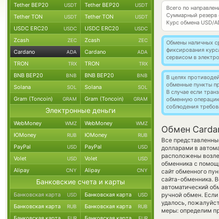
Tether BEP20
Tether BEP20
USDT
USDT
Всего по направлен
Суммарный резерв
Tether TON
Tether TON
USDT
USDT
Курс обмена
USD/A
USDC ERC20
USDC ERC20
USDC
USDC
Zcash
Zcash
ZEC
ZEC
Обмены наличных с
фиксирования курс
Cardano
Cardano
ADA
ADA
сервисом в электр
TRON
TRON
TRX
TRX
BNB BEP20
BNB BEP20
BNB
BNB
В целях противоде
обменные пункты п
Solana
Solana
SOL
SOL
В случае если тра
Gram (Toncoin)
Gram (Toncoin)
GRAM
GRAM
обменную операци
соблюдения требов
Электронные деньги
WebMoney
WebMoney
WMZ
WMZ
Обмен Carda
ЮMoney
ЮMoney
RUB
RUB
Все представленны
PayPal
PayPal
USD
USD
долларами в автом
расположены возле 
Volet
Volet
USD
USD
обменника с помощ
Alipay
Alipay
CNY
CNY
сайт обменного пун
сайта-обменника. В
Банковские счета и карты
автоматический о
Банковская карта
Банковская карта
ручной обмен. Если 
USD
USD
удалось, пожалуйс
Банковская карта
Банковская карта
RUB
RUB
меры: определим пр
Банковская карта
Банковская карта
EUR
EUR