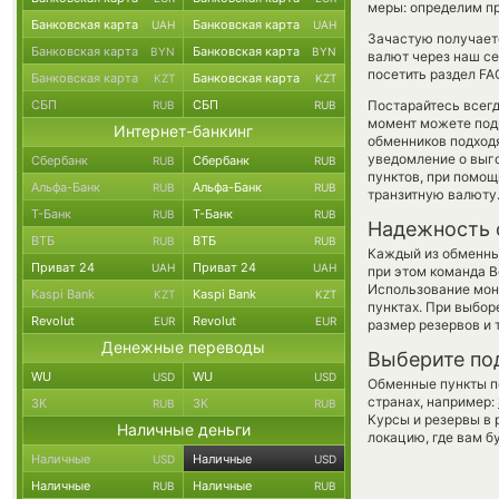
меры: определим пр
Банковская карта
Банковская карта
UAH
UAH
Зачастую получаетс
Банковская карта
Банковская карта
BYN
BYN
валют через наш се
посетить раздел FA
Банковская карта
Банковская карта
KZT
KZT
СБП
СБП
Постарайтесь всег
RUB
RUB
момент можете под
Интернет-банкинг
обменников подходя
уведомление о выго
Сбербанк
Сбербанк
RUB
RUB
пунктов, при помо
Альфа-Банк
Альфа-Банк
RUB
RUB
транзитную валюту
Т-Банк
Т-Банк
RUB
RUB
Надежность 
ВТБ
ВТБ
RUB
RUB
Каждый из обменны
Приват 24
Приват 24
UAH
UAH
при этом команда 
Использование мон
Kaspi Bank
Kaspi Bank
KZT
KZT
пунктах. При выбор
Revolut
Revolut
EUR
EUR
размер резервов и 
Денежные переводы
Выберите по
WU
WU
USD
USD
Обменные пункты по
странах, например:
ЗК
ЗК
RUB
RUB
Курсы и резервы в 
Наличные деньги
локацию, где вам б
Наличные
Наличные
USD
USD
Наличные
Наличные
RUB
RUB