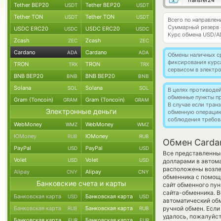
Transfer24
Tether BEP20
Tether BEP20
USDT
USDT
Tether TON
Tether TON
USDT
USDT
Всего по направлен
Суммарный резерв
USDC ERC20
USDC ERC20
USDC
USDC
Курс обмена
USD/A
Zcash
Zcash
ZEC
ZEC
Cardano
Cardano
ADA
ADA
Обмены наличных с
фиксирования курс
TRON
TRON
TRX
TRX
сервисом в электр
BNB BEP20
BNB BEP20
BNB
BNB
Solana
Solana
SOL
SOL
В целях противоде
обменные пункты п
Gram (Toncoin)
Gram (Toncoin)
GRAM
GRAM
В случае если тра
Электронные деньги
обменную операци
соблюдения требов
WebMoney
WebMoney
WMZ
WMZ
ЮMoney
ЮMoney
RUB
RUB
Обмен Carda
PayPal
PayPal
USD
USD
Все представленны
Volet
Volet
USD
USD
долларами в автом
расположены возле 
Alipay
Alipay
CNY
CNY
обменника с помощ
Банковские счета и карты
сайт обменного пун
сайта-обменника. В
Банковская карта
Банковская карта
USD
USD
автоматический о
Банковская карта
Банковская карта
ручной обмен. Если 
RUB
RUB
удалось, пожалуйс
Банковская карта
Банковская карта
EUR
EUR