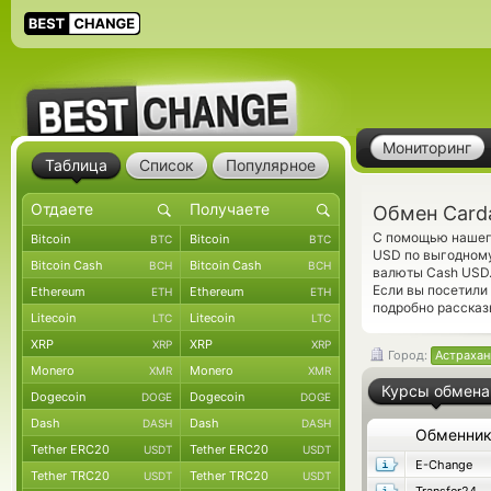
Мониторинг
Таблица
Список
Популярное
Обмен Card
С помощью нашего
Bitcoin
Bitcoin
BTC
BTC
USD по выгодному
Bitcoin Cash
Bitcoin Cash
BCH
BCH
валюты Cash USD.
Если вы посетили
Ethereum
Ethereum
ETH
ETH
подробно рассказ
Litecoin
Litecoin
LTC
LTC
XRP
XRP
XRP
XRP
Город:
Астрахан
Monero
Monero
XMR
XMR
Курсы обмена
Dogecoin
Dogecoin
DOGE
DOGE
Dash
Dash
DASH
DASH
Обменни
Tether ERC20
Tether ERC20
USDT
USDT
E-Change
Tether TRC20
Tether TRC20
USDT
USDT