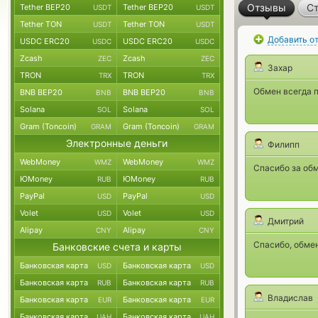
Отзывы
Ст
Tether BEP20
Tether BEP20
USDT
USDT
Tether TON
Tether TON
USDT
USDT
Добавить о
USDC ERC20
USDC ERC20
USDC
USDC
Zcash
Zcash
ZEC
ZEC
Захар
TRON
TRON
TRX
TRX
Обмен всегда п
BNB BEP20
BNB BEP20
BNB
BNB
Solana
Solana
SOL
SOL
Gram (Toncoin)
Gram (Toncoin)
GRAM
GRAM
Электронные деньги
Филипп
WebMoney
WebMoney
WMZ
WMZ
Спасибо за обм
ЮMoney
ЮMoney
RUB
RUB
PayPal
PayPal
USD
USD
Volet
Volet
USD
USD
Дмитрий
Alipay
Alipay
CNY
CNY
Спасибо, обмен
Банковские счета и карты
Банковская карта
Банковская карта
USD
USD
Банковская карта
Банковская карта
RUB
RUB
Владислав
Банковская карта
Банковская карта
EUR
EUR
Банковская карта
Банковская карта
UAH
UAH