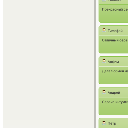
Прекрасный се
Тимофей
Отличный серв
Анфим
Делал обмен на
Андрей
Сервис интуити
Пётр