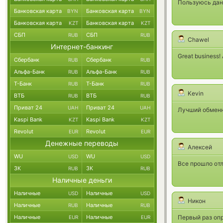
Пользуюсь дан
Банковская карта
Банковская карта
BYN
BYN
Банковская карта
Банковская карта
KZT
KZT
СБП
СБП
RUB
RUB
Chawel
Интернет-банкинг
Great business!
Сбербанк
Сбербанк
RUB
RUB
Альфа-Банк
Альфа-Банк
RUB
RUB
Т-Банк
Т-Банк
RUB
RUB
Kevin
ВТБ
ВТБ
RUB
RUB
Приват 24
Приват 24
UAH
UAH
Лучший обменни
Kaspi Bank
Kaspi Bank
KZT
KZT
Revolut
Revolut
EUR
EUR
Денежные переводы
Алексей
WU
WU
USD
USD
Все прошло от
ЗК
ЗК
RUB
RUB
Наличные деньги
Наличные
Наличные
USD
USD
Никон
Наличные
Наличные
RUB
RUB
Наличные
Наличные
Первый раз опр
EUR
EUR