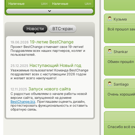
Наличные
Наличные
UAH
UAH
Кузьма
Новости
BTC-кран
Всё прошол зам
19-летие BestChange
19.06.2026
Проект BestChange отмечает свое 19-летие!
Поздравляем всех наших партнеров, коллег и
Shankar
пользователей.
Обмен прошёл 
Наступающий Новый год
25.12.2025
Уважаемые пользователи! Команда BestChange
поздравляет всех с наступающим 2026 годом
и желает всего наилучшего!
Santiago
Запуск нового сайта
12.11.2025
С радостью объявляем о начале работы новой
Очень хороший 
версии сайта, запущенной на домене
BestChange.biz
. Приглашаем оценить дизайн,
протестировать функциональность и оставить
обратную связь.
Mateo
Спасибо всё оч