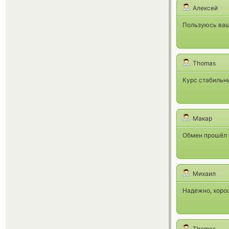
Алексей
Пользуюсь ваш
Thomas
Курс стабильны
Макар
Обмен прошёл 
Михаил
Надежно, хорош
Thomas