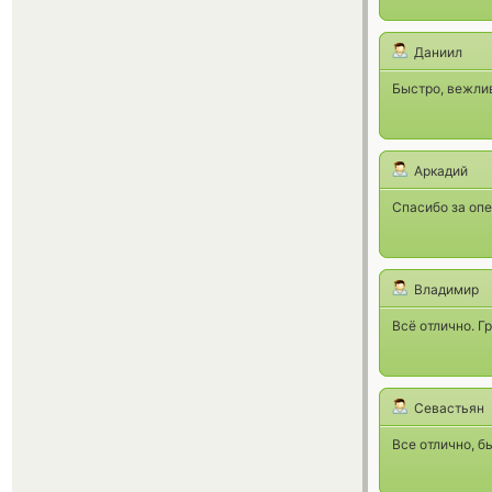
Даниил
Быстро, вежлив
Аркадий
Спасибо за опе
Владимир
Всё отлично. Г
Севастьян
Все отлично, б