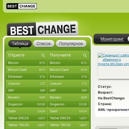
Мониторинг
Таблица
Список
Популярное
Bitcoin
Bitcoin
BTC
BTC
Bitcoin Cash
Bitcoin Cash
BCH
BCH
Ethereum
Ethereum
ETH
ETH
Litecoin
Litecoin
LTC
LTC
Статус:
XRP
XRP
XRP
XRP
Возраст:
Monero
Monero
XMR
XMR
На BestChange:
Страна:
Dogecoin
Dogecoin
DOGE
DOGE
AML-прозрачност
Dash
Dash
DASH
DASH
Tether ERC20
Tether ERC20
USDT
USDT
Tether TRC20
Tether TRC20
USDT
USDT