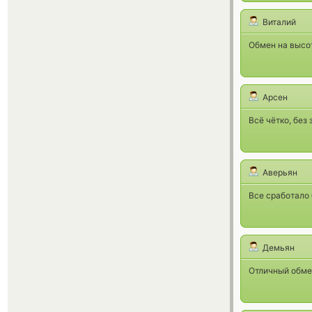
Виталий
Обмен на высот
Арсен
Всё чётко, без
Аверьян
Все сработало 
Демьян
Отличный обмен