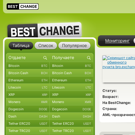
Мониторинг
Таблица
Список
Популярное
Bitcoin
Bitcoin
BTC
BTC
Bitcoin Cash
Bitcoin Cash
BCH
BCH
Ethereum
Ethereum
ETH
ETH
Litecoin
Litecoin
LTC
LTC
Статус:
XRP
XRP
XRP
XRP
Возраст:
Monero
Monero
XMR
XMR
На BestChange:
Страна:
Dogecoin
Dogecoin
DOGE
DOGE
AML-прозрачност
Dash
Dash
DASH
DASH
Tether ERC20
Tether ERC20
USDT
USDT
Tether TRC20
Tether TRC20
USDT
USDT