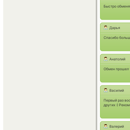
Быстро обменял
Дарья
Спасибо больш
Анатолий
Обмен прошел 
Василий
Первый раз вос
других :) Реко
Валерий