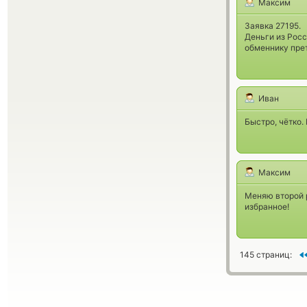
Максим
Заявка 27195.
Деньги из Росс
обменнику прет
Иван
Быстро, чётко. 
Максим
Меняю второй р
избранное!
145 страниц: