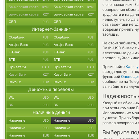
с его названием. Е
Банковская карта
Банковская карта
BYN
BYN
совершения обмена,
Банковская карта
Банковская карта
трудности и на дан
KZT
KZT
недоступен, тогда 
СБП
СБП
RUB
RUB
cash все-таки не у
Интернет-банкинг
вовремя принять н
таблицы.
Сбербанк
Сбербанк
RUB
RUB
Не стоит забывать,
Альфа-Банк
Альфа-Банк
RUB
RUB
Cash-USD бывают ин
Т-Банк
Т-Банк
RUB
RUB
электронные деньг
воспользуйтесь инс
ВТБ
ВТБ
RUB
RUB
Применяйте
Кальку
Приват 24
Приват 24
UAH
UAH
всегда доступна п
Kaspi Bank
Kaspi Bank
KZT
KZT
функцией
Оповеще
сообщение на Teleg
Revolut
Revolut
EUR
EUR
вы найдете наилучш
Денежные переводы
Надежность 
WU
WU
USD
USD
Каждый из обменны
ЗК
ЗК
RUB
RUB
при этом команда 
Наличные деньги
Использование мон
пунктах. При выбор
Наличные
Наличные
USD
USD
размер резервов и 
Наличные
Наличные
RUB
RUB
Выберите по
Наличные
Наличные
EUR
EUR