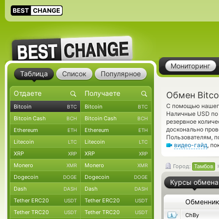
Мониторинг
Таблица
Список
Популярное
Обмен Bitco
С помощью нашего
Bitcoin
Bitcoin
BTC
BTC
Наличные USD по 
Bitcoin Cash
Bitcoin Cash
BCH
BCH
резервное количе
досконально пров
Ethereum
Ethereum
ETH
ETH
Пользователям, п
Litecoin
Litecoin
LTC
LTC
видео-гайд
, п
XRP
XRP
XRP
XRP
Monero
Monero
XMR
XMR
Город:
Тамбов
Dogecoin
Dogecoin
DOGE
DOGE
Курсы обмена
Dash
Dash
DASH
DASH
Tether ERC20
Tether ERC20
USDT
USDT
Обменни
Tether TRC20
Tether TRC20
USDT
USDT
ChBy