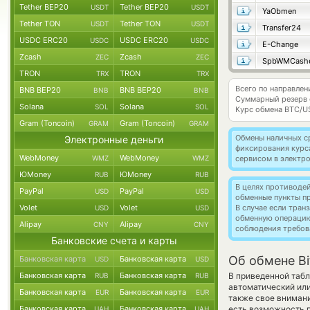
Tether BEP20
Tether BEP20
USDT
USDT
YaObmen
Tether TON
Tether TON
USDT
USDT
Transfer24
USDC ERC20
USDC ERC20
USDC
USDC
E-Change
Zcash
Zcash
ZEC
ZEC
SpbWMCash
TRON
TRON
TRX
TRX
Всего по направлен
BNB BEP20
BNB BEP20
BNB
BNB
Суммарный резерв
Solana
Solana
SOL
SOL
Курс обмена
BTC/U
Gram (Toncoin)
Gram (Toncoin)
GRAM
GRAM
Обмены наличных с
Электронные деньги
фиксирования курс
WebMoney
WebMoney
WMZ
WMZ
сервисом в электр
ЮMoney
ЮMoney
RUB
RUB
В целях противоде
PayPal
PayPal
USD
USD
обменные пункты п
Volet
Volet
В случае если тра
USD
USD
обменную операци
Alipay
Alipay
CNY
CNY
соблюдения требов
Банковские счета и карты
Об обмене Bi
Банковская карта
Банковская карта
USD
USD
Банковская карта
Банковская карта
В приведенной табл
RUB
RUB
автоматический ил
Банковская карта
Банковская карта
EUR
EUR
также свое внимани
Банковская карта
Банковская карта
есть возможность 
UAH
UAH