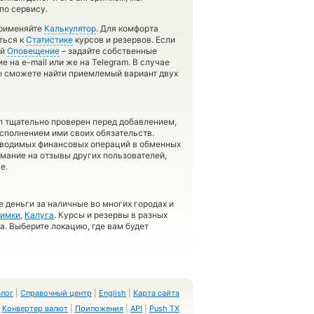
по сервису.
применяйте
Калькулятор
. Для комфорта
ться к
Статистике
курсов и резервов. Если
ей
Оповещение
– задайте собственные
 на e-mail или же на Telegram. В случае
 сможете найти приемлемый вариант двух
л тщательно проверен перед добавлением,
сполнением ими своих обязательств.
оводимых финансовых операций в обменных
имание на отзывы других пользователей,
е.
 деньги за наличные во многих городах и
имки
,
Калуга
. Курсы и резервы в разных
а. Выберите локацию, где вам будет
Блог
|
Справочный центр
|
English
|
Карта сайта
Конвертер валют
|
Приложения
|
API
|
Push TX