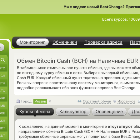
Уже видели новый BestChange? Пригла
Всего курсов:
10669
Мониторинг
Обменники
Проверка адреса
Пар
е
Обмен Bitcoin Cash (BCH) на Наличные EUR 
В таблице ниже отмечены все пункты обмена, где вы можете обме
BTC
по выгодному курсу обмена в сети. Выбирая выгодный обменник, 
BCH
Cash EUR. Каждый обменный пункт тщательно проверен админист
Если вы впервые посетили нашу систему мониторинга, внимател
ETH
подробно рассказывает обо всех функциях сервиса BestChange.
LTC
XRP
Город:
Рязань
Обратный обмен
Избранное
XMR
Курсы обмена
Калькулятор
Оповещение
Дво
OGE
ASH
К сожалению, на данный момент в мониторинге
отсутствуют
обм
SDT
→
направлением обмена Bitcoin Cash (BCH)
Наличные EUR в Рязан
SDT
требуемые обменные сервисы могут появиться в базе BestChang