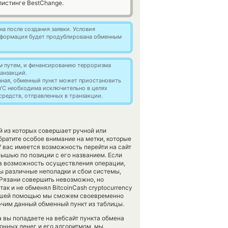
истинге BestChange.
а после создания заявки. Условия
информация будет продублирована обменным
м путем, и финансированию терроризма
анзакций.
нная, обменный пункт может приостановить
YC необходима исключительно в целях
редств, отправленных в транзакции.
й из которых совершает ручной или
братите особое внимание на метки, которые
У вас имеется возможность перейти на сайт
ышью по позиции с его названием. Если
на возможность осуществления операции,
ы различные неполадки и сбои системы,
Рязани совершить невозможно, но
ак и не обменял BitcoinCash cryptocurrency
с вашей помощью мы сможем своевременно
чим данный обменный пункт из таблицы.
а вы попадаете на вебсайт пункта обмена
ронных денег и его алгоритмом, мы