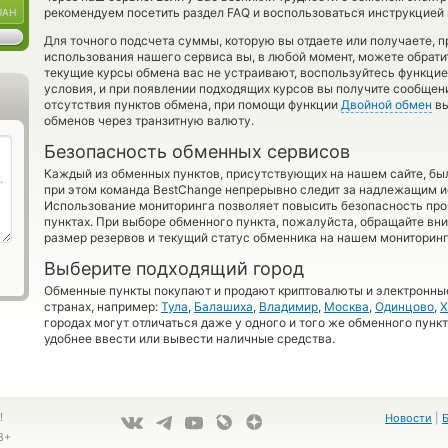
рекомендуем посетить раздел FAQ и воспользоваться инструкцией 
UAH
Для точного подсчета суммы, которую вы отдаете или получаете, 
использования нашего сервиса вы, в любой момент, можете обрати
текущие курсы обмена вас не устраивают, воспользуйтесь функци
условия, и при появлении подходящих курсов вы получите сообщение
отсутствия пунктов обмена, при помощи функции
Двойной обмен
вы
обменов через транзитную валюту.
Безопасность обменных сервисов
Каждый из обменных пунктов, присутствующих на нашем сайте, бы
при этом команда BestChange непрерывно следит за надлежащим и
Использование мониторинга позволяет повысить безопасность пр
пунктах. При выборе обменного пункта, пожалуйста, обращайте вн
размер резервов и текущий статус обменника на нашем мониторинг
Выберите подходящий город
Обменные пункты покупают и продают криптовалюты и электронные
странах, например:
Тула
,
Балашиха
,
Владимир
,
Москва
,
Одинцово
,
Х
городах могут отличаться даже у одного и того же обменного пункт
удобнее ввести или вывести наличные средства.
!
Новости
|
8+