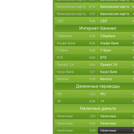
Банковская карта
Банковская карта
BYN
Банковская карта
Банковская карта
KZT
СБП
СБП
RUB
Интернет-банкинг
Сбербанк
Сбербанк
RUB
Альфа-Банк
Альфа-Банк
RUB
Т-Банк
Т-Банк
RUB
ВТБ
ВТБ
RUB
Приват 24
Приват 24
UAH
Kaspi Bank
Kaspi Bank
KZT
Revolut
Revolut
EUR
Денежные переводы
WU
WU
USD
ЗК
ЗК
RUB
Наличные деньги
Наличные
Наличные
USD
Наличные
Наличные
RUB
Наличные
Наличные
EUR