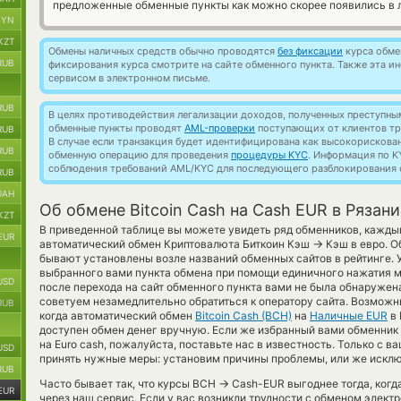
предложенные обменные пункты как можно скорее появились в л
BYN
KZT
Обмены наличных средств обычно проводятся
без фиксации
курса обмен
RUB
фиксирования курса смотрите на сайте обменного пункта. Также эта 
сервисом в электронном письме.
RUB
В целях противодействия легализации доходов, полученных преступны
обменные пункты проводят
AML-проверки
поступающих от клиентов тр
RUB
В случае если транзакция будет идентифицирована как высокорискова
RUB
обменную операцию для проведения
процедуры KYC
. Информация по K
соблюдения требований AML/KYC для последующего разблокирования с
RUB
UAH
Об обмене Bitcoin Cash на Cash EUR в Рязани
KZT
В приведенной таблице вы можете увидеть ряд обменников, кажды
EUR
→
автоматический обмен Криптовалюта Биткоин Кэш
Кэш в евро. О
бывают установлены возле названий обменных сайтов в рейтинге. 
выбранного вами пункта обмена при помощи единичного нажатия м
USD
после перехода на сайт обменного пункта вами не была обнаруже
советуем незамедлительно обратиться к оператору сайта. Возможн
RUB
когда автоматический обмен
Bitcoin Cash (BCH)
на
Наличные EUR
в 
доступен обмен денег вручную. Если же избранный вами обменник т
на Euro cash, пожалуйста, поставьте нас в известность. Только 
USD
принять нужные меры: установим причины проблемы, или же исклю
RUB
→
Часто бывает так, что курсы BCH
Cash-EUR выгоднее тогда, когд
EUR
через наш сервис. Если у вас возникли трудности с обменом элект