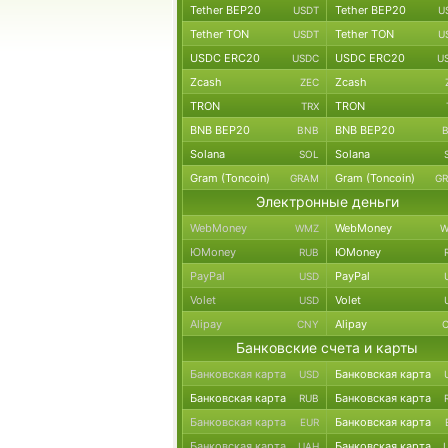
Tether BEP20
Tether BEP20
USDT
U
Tether TON
Tether TON
USDT
U
USDC ERC20
USDC ERC20
USDC
U
Zcash
Zcash
ZEC
TRON
TRON
TRX
BNB BEP20
BNB BEP20
BNB
Solana
Solana
SOL
Gram (Toncoin)
Gram (Toncoin)
GRAM
G
Электронные деньги
WebMoney
WebMoney
WMZ
W
ЮMoney
ЮMoney
RUB
PayPal
PayPal
USD
Volet
Volet
USD
Alipay
Alipay
CNY
Банковские счета и карты
Банковская карта
Банковская карта
USD
Банковская карта
Банковская карта
RUB
Банковская карта
Банковская карта
EUR
Банковская карта
Банковская карта
UAH