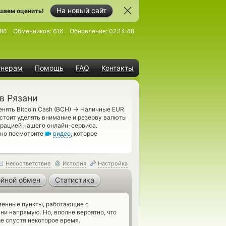
На новый сайт
шаем оценить!
86
Обменников:
616
Обновление:
02:14:48
тнерам
Помощь
FAQ
Контакты
в Рязани
→
нять Bitcoin Cash (BCH)
Наличные EUR
стоит уделять внимание и резерву валюты
рацией нашего онлайн-сервиса.
ьно посмотрите
видео
, которое
Несоответствие
История
Настройка
йной обмен
Статистика
енные пункты, работающие с
и напрямую. Но, вполне вероятно, что
e спустя некоторое время.