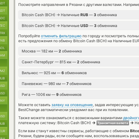
SDT
Посмотрите направления в Рязани с другими валютами. Наприме
SDT
→
Bitcoin Cash (BCH)
Наличные
RUB
—
3
обменника
SDC
→
Bitcoin Cash (BCH)
Наличные
USD
—
3
обменника
ZEC
TRX
Попробуйте
отменить фильтрацию
по городу и посмотреть полны
BNB
есть предложения по обмену Bitcoin Cash (BCH) на Наличные EU
SOL
Москва — 182 км —
2
обменника
RAM
Санкт-Петербург — 815 км —
2
обменника
MZ
Вильнюс — 925 км —
6
обменников
RUB
Паневежис — 980 км —
7
обменников
USD
USD
Рига — 1006 км —
9
обменников
CNY
Можете оставить
заявку на оповещение
, задав интересующие у
BestChange автоматически уведомил вас при их появлении.
USD
Также можете ознакомиться с возможными вариантами
двойног
→
→
платежную систему: Bitcoin Cash (BCH)
На
Транзитная валюта
RUB
Если вам станут известны сервисы, работающие с обменом
Bitc
EUR
Рязани, будем рады, если сообщите нам, воспользовавшись разд
UAH