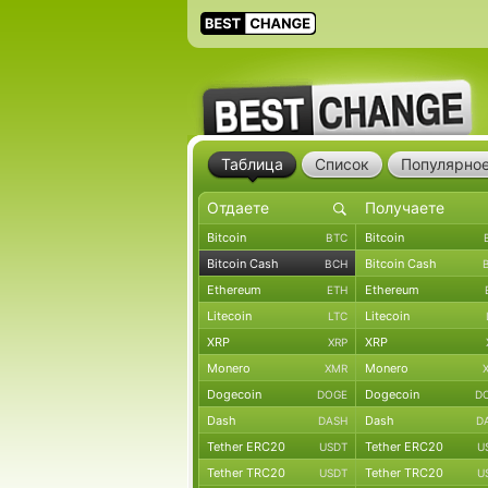
Таблица
Список
Популярно
Bitcoin
Bitcoin
BTC
Bitcoin Cash
Bitcoin Cash
BCH
Ethereum
Ethereum
ETH
Litecoin
Litecoin
LTC
XRP
XRP
XRP
Monero
Monero
XMR
Dogecoin
Dogecoin
DOGE
D
Dash
Dash
DASH
D
Tether ERC20
Tether ERC20
USDT
U
Tether TRC20
Tether TRC20
USDT
U