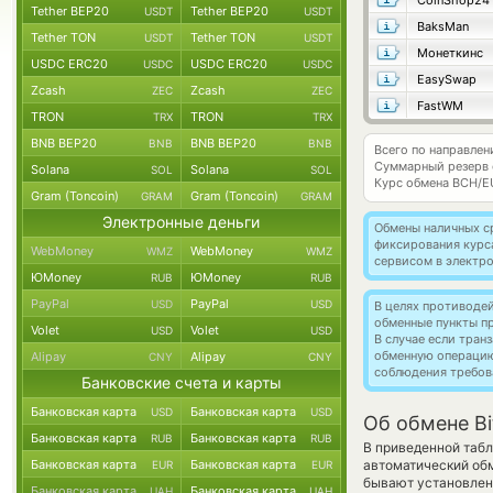
CoinShop24
Tether BEP20
Tether BEP20
USDT
USDT
BaksMan
Tether TON
Tether TON
USDT
USDT
Монеткинс
USDC ERC20
USDC ERC20
USDC
USDC
EasySwap
Zcash
Zcash
ZEC
ZEC
FastWM
TRON
TRON
TRX
TRX
BNB BEP20
BNB BEP20
BNB
BNB
Всего по направлен
Суммарный резерв
Solana
Solana
SOL
SOL
Курс обмена
BCH/E
Gram (Toncoin)
Gram (Toncoin)
GRAM
GRAM
Электронные деньги
Обмены наличных с
фиксирования курс
WebMoney
WebMoney
WMZ
WMZ
сервисом в электр
ЮMoney
ЮMoney
RUB
RUB
PayPal
PayPal
USD
USD
В целях противоде
обменные пункты п
Volet
Volet
USD
USD
В случае если тра
обменную операци
Alipay
Alipay
CNY
CNY
соблюдения требов
Банковские счета и карты
Банковская карта
Банковская карта
USD
USD
Об обмене Bi
Банковская карта
Банковская карта
RUB
RUB
В приведенной табл
Банковская карта
Банковская карта
автоматический об
EUR
EUR
бывают установлены
Банковская карта
Банковская карта
UAH
UAH