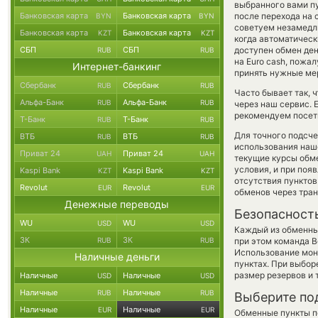
выбранного вами п
Банковская карта
Банковская карта
после перехода на
BYN
BYN
советуем незамедли
Банковская карта
Банковская карта
KZT
KZT
когда автоматичес
СБП
СБП
доступен обмен ден
RUB
RUB
на Euro cash, пожа
Интернет-банкинг
принять нужные ме
Сбербанк
Сбербанк
RUB
RUB
Часто бывает так, 
Альфа-Банк
Альфа-Банк
RUB
RUB
через наш сервис. 
рекомендуем посети
Т-Банк
Т-Банк
RUB
RUB
Для точного подсче
ВТБ
ВТБ
RUB
RUB
использования наше
Приват 24
Приват 24
UAH
UAH
текущие курсы обм
условия, и при поя
Kaspi Bank
Kaspi Bank
KZT
KZT
отсутствия пункто
Revolut
Revolut
EUR
EUR
обменов через тра
Денежные переводы
Безопасност
WU
WU
USD
USD
Каждый из обменны
ЗК
ЗК
RUB
RUB
при этом команда 
Использование мон
Наличные деньги
пунктах. При выбор
размер резервов и 
Наличные
Наличные
USD
USD
Наличные
Наличные
RUB
RUB
Выберите по
Наличные
Наличные
EUR
EUR
Обменные пункты по