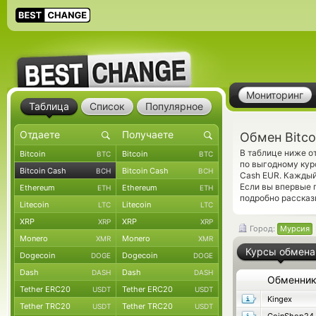
Мониторинг
Таблица
Список
Популярное
Обмен Bitco
В таблице ниже о
Bitcoin
Bitcoin
BTC
BTC
по выгодному кур
Bitcoin Cash
Bitcoin Cash
BCH
BCH
Cash EUR. Каждый
Если вы впервые 
Ethereum
Ethereum
ETH
ETH
подробно рассказ
Litecoin
Litecoin
LTC
LTC
XRP
XRP
XRP
XRP
Город:
Мурсия
Monero
Monero
XMR
XMR
Курсы обмена
Dogecoin
Dogecoin
DOGE
DOGE
Dash
Dash
DASH
DASH
Обменни
Tether ERC20
Tether ERC20
USDT
USDT
Kingex
Tether TRC20
Tether TRC20
USDT
USDT