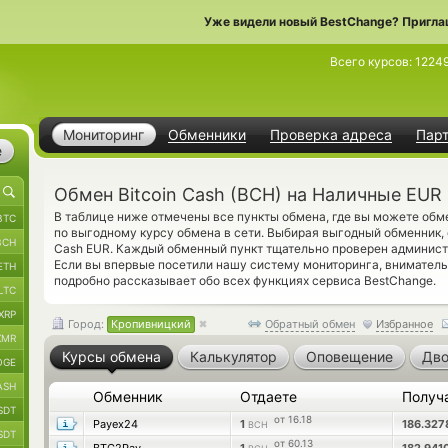
Уже видели новый BestChange? Пригла
Всего курсов:
1224
Мониторинг
Обменники
Проверка адреса
Пар
е
Обмен Bitcoin Cash (BCH) на Наличные EUR
В таблице ниже отмечены все пункты обмена, где вы можете обме
BTC
по выгодному курсу обмена в сети. Выбирая выгодный обменник, 
BCH
Cash EUR. Каждый обменный пункт тщательно проверен админист
Если вы впервые посетили нашу систему мониторинга, внимател
ETH
подробно рассказывает обо всех функциях сервиса BestChange.
LTC
XRP
Город:
Кропивницкий
Обратный обмен
Избранное
XMR
Курсы обмена
Калькулятор
Оповещение
Дво
OGE
ASH
Обменник
Отдаете
Получ
SDT
от 16.18
Payex24
1
186.32
BCH
SDT
от 60.13