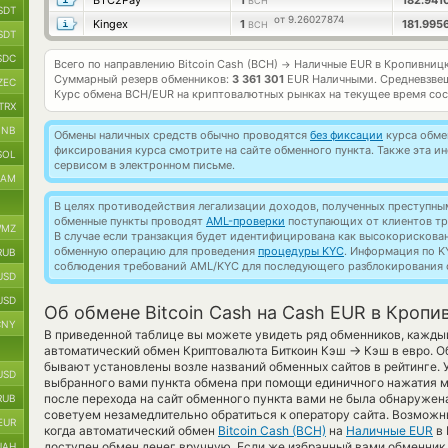
BTC2Pay
1
182.941
BCH
SDT
от 9.26027874
Kingex
1
181.995
BCH
SDT
SDC
Всего по направлению Bitcoin Cash (BCH)
Наличные EUR в Кропивниц
→
Суммарный резерв обменников:
3 361 301
EUR Наличными.
Средневзве
ZEC
Курс обмена
BCH/EUR
на криптовалютных рынках на текущее время со
TRX
BNB
Обмены наличных средств обычно проводятся
без фиксации
курса обмен
фиксирования курса смотрите на сайте обменного пункта. Также эта 
SOL
сервисом в электронном письме.
RAM
В целях противодействия легализации доходов, полученных преступны
обменные пункты проводят
AML-проверки
поступающих от клиентов тр
MZ
В случае если транзакция будет идентифицирована как высокорискова
обменную операцию для проведения
процедуры KYC
. Информация по K
RUB
соблюдения требований AML/KYC для последующего разблокирования с
USD
USD
Об обмене Bitcoin Cash на Cash EUR в Кроп
CNY
В приведенной таблице вы можете увидеть ряд обменников, кажды
→
автоматический обмен Криптовалюта Биткоин Кэш
Кэш в евро. О
бывают установлены возле названий обменных сайтов в рейтинге. 
USD
выбранного вами пункта обмена при помощи единичного нажатия м
после перехода на сайт обменного пункта вами не была обнаруже
RUB
советуем незамедлительно обратиться к оператору сайта. Возможн
EUR
когда автоматический обмен
Bitcoin Cash (BCH)
на
Наличные EUR
в 
доступен обмен денег вручную. Если же избранный вами обменник т
UAH