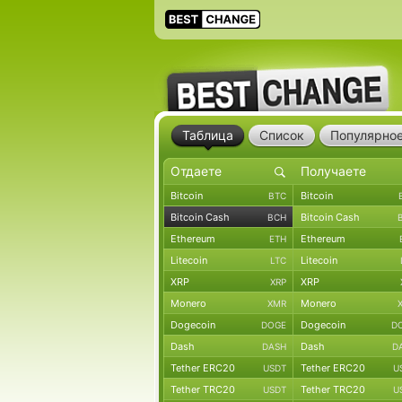
Таблица
Список
Популярно
Bitcoin
Bitcoin
BTC
Bitcoin Cash
Bitcoin Cash
BCH
Ethereum
Ethereum
ETH
Litecoin
Litecoin
LTC
XRP
XRP
XRP
Monero
Monero
XMR
Dogecoin
Dogecoin
DOGE
D
Dash
Dash
DASH
D
Tether ERC20
Tether ERC20
USDT
U
Tether TRC20
Tether TRC20
USDT
U