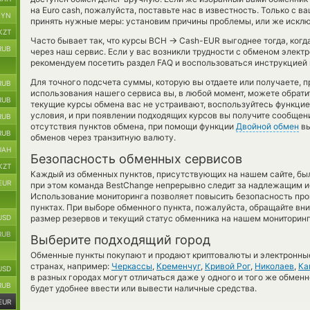
на Euro cash, пожалуйста, поставьте нас в известность. Только 
BYN
принять нужные меры: установим причины проблемы, или же исклю
KZT
→
Часто бывает так, что курсы BCH
Cash-EUR выгоднее тогда, когд
RUB
через наш сервис. Если у вас возникли трудности с обменом элект
рекомендуем посетить раздел FAQ и воспользоваться инструкцией 
Для точного подсчета суммы, которую вы отдаете или получаете, 
RUB
использования нашего сервиса вы, в любой момент, можете обрати
RUB
текущие курсы обмена вас не устраивают, воспользуйтесь функци
условия, и при появлении подходящих курсов вы получите сообщение
RUB
отсутствия пунктов обмена, при помощи функции
Двойной обмен
вы
RUB
обменов через транзитную валюту.
UAH
Безопасность обменных сервисов
KZT
Каждый из обменных пунктов, присутствующих на нашем сайте, бы
EUR
при этом команда BestChange непрерывно следит за надлежащим и
Использование мониторинга позволяет повысить безопасность пр
пунктах. При выборе обменного пункта, пожалуйста, обращайте вн
USD
размер резервов и текущий статус обменника на нашем мониторинг
RUB
Выберите подходящий город
Обменные пункты покупают и продают криптовалюты и электронные
странах, например:
Черкассы
,
Кременчуг
,
Кривой Рог
,
Николаев
,
Ка
USD
в разных городах могут отличаться даже у одного и того же обменн
RUB
будет удобнее ввести или вывести наличные средства.
EUR