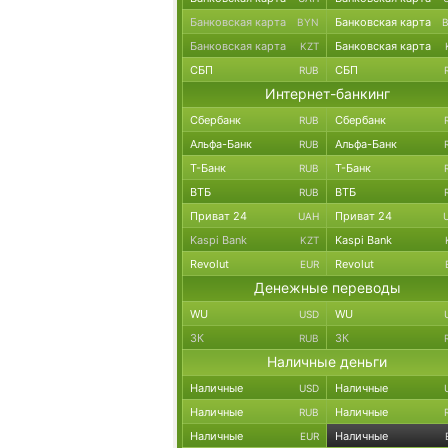
Банковская карта
Банковская карта
BYN
Банковская карта
Банковская карта
KZT
СБП
СБП
RUB
Интернет-банкинг
Сбербанк
Сбербанк
RUB
Альфа-Банк
Альфа-Банк
RUB
Т-Банк
Т-Банк
RUB
ВТБ
ВТБ
RUB
Приват 24
Приват 24
UAH
Kaspi Bank
Kaspi Bank
KZT
Revolut
Revolut
EUR
Денежные переводы
WU
WU
USD
ЗК
ЗК
RUB
Наличные деньги
Наличные
Наличные
USD
Наличные
Наличные
RUB
Наличные
Наличные
EUR