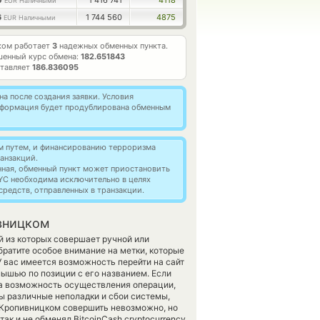
0
1 416 741
4118
EUR Наличными
6
1 744 560
4875
EUR Наличными
ком работает
3
надежных обменных пункта.
шенный курс обмена:
182.651843
ставляет
186.836095
а после создания заявки. Условия
информация будет продублирована обменным
м путем, и финансированию терроризма
анзакций.
нная, обменный пункт может приостановить
YC необходима исключительно в целях
редств, отправленных в транзакции.
ивницком
й из которых совершает ручной или
братите особое внимание на метки, которые
У вас имеется возможность перейти на сайт
ышью по позиции с его названием. Если
на возможность осуществления операции,
ы различные неполадки и сбои системы,
Кропивницком совершить невозможно, но
ак и не обменял BitcoinCash cryptocurrency