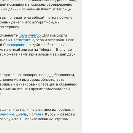
с вашей помощью мы сможем своевременно
чим данный обменный пункт из таблицы.
а вы попадаете на вебсайт пункта обмена
ронных денег и его алгоритмом, мы
по сервису.
применяйте
Калькулятор
. Для комфорта
ться к
Статистике
курсов и резервов. Если
ей
Оповещение
– задайте собственные
 на e-mail или же на Telegram. В случае
 сможете найти приемлемый вариант двух
л тщательно проверен перед добавлением,
сполнением ими своих обязательств.
оводимых финансовых операций в обменных
имание на отзывы других пользователей,
е.
 деньги за наличные во многих городах и
менское
,
Днепр
,
Полтава
. Курсы и резервы
ого пункта. Выберите локацию, где вам