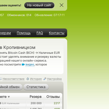
На новый сайт
шаем оценить!
957
Обменников:
614
Обновление:
07:17:11
тнерам
Помощь
FAQ
Контакты
 в Кропивницком
→
нять Bitcoin Cash (BCH)
Наличные EUR
стоит уделять внимание и резерву валюты
рацией нашего онлайн-сервиса.
ьно посмотрите
видео
, которое
Несоответствие
История
Настройка
йной обмен
Статистика
аете
Резерв
Отзывы
▼
78
200 000
2217
EUR Наличными