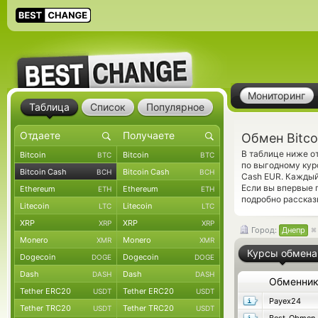
Мониторинг
Таблица
Список
Популярное
Обмен Bitco
В таблице ниже о
Bitcoin
Bitcoin
BTC
BTC
по выгодному кур
Bitcoin Cash
Bitcoin Cash
BCH
BCH
Cash EUR. Каждый
Если вы впервые 
Ethereum
Ethereum
ETH
ETH
подробно рассказ
Litecoin
Litecoin
LTC
LTC
XRP
XRP
XRP
XRP
Город:
Днепр
Monero
Monero
XMR
XMR
Курсы обмена
Dogecoin
Dogecoin
DOGE
DOGE
Dash
Dash
DASH
DASH
Обменни
Tether ERC20
Tether ERC20
USDT
USDT
Payex24
Tether TRC20
Tether TRC20
USDT
USDT