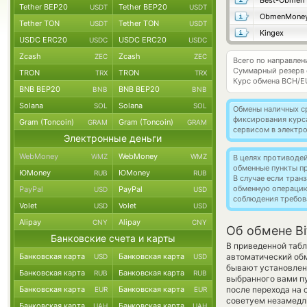
Best-Obmen
Tether BEP20
Tether BEP20
USDT
USDT
ObmenMone
Tether TON
Tether TON
USDT
USDT
Kingex
USDC ERC20
USDC ERC20
USDC
USDC
Zcash
Zcash
ZEC
ZEC
Всего по направлен
Суммарный резерв
TRON
TRON
TRX
TRX
Курс обмена
BCH/E
BNB BEP20
BNB BEP20
BNB
BNB
Solana
Solana
SOL
SOL
Обмены наличных с
фиксирования курс
Gram (Toncoin)
Gram (Toncoin)
GRAM
GRAM
сервисом в электр
Электронные деньги
WebMoney
WebMoney
WMZ
WMZ
В целях противоде
обменные пункты п
ЮMoney
ЮMoney
RUB
RUB
В случае если тра
обменную операци
PayPal
PayPal
USD
USD
соблюдения требов
Volet
Volet
USD
USD
Alipay
Alipay
CNY
CNY
Об обмене Bi
Банковские счета и карты
В приведенной табл
Банковская карта
Банковская карта
автоматический об
USD
USD
бывают установлены
Банковская карта
Банковская карта
RUB
RUB
выбранного вами п
Банковская карта
Банковская карта
после перехода на
EUR
EUR
советуем незамедли
Банковская карта
Банковская карта
UAH
UAH