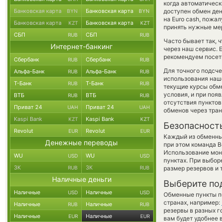
когда автоматичес
Банковская карта
Банковская карта
доступен обмен ден
BYN
BYN
на Euro cash, пожа
Банковская карта
Банковская карта
KZT
KZT
принять нужные ме
СБП
СБП
RUB
RUB
Часто бывает так, 
Интернет-банкинг
через наш сервис. 
рекомендуем посети
Сбербанк
Сбербанк
RUB
RUB
Для точного подсче
Альфа-Банк
Альфа-Банк
RUB
RUB
использования наше
Т-Банк
Т-Банк
RUB
RUB
текущие курсы обм
условия, и при поя
ВТБ
ВТБ
RUB
RUB
отсутствия пункто
Приват 24
Приват 24
UAH
UAH
обменов через тра
Kaspi Bank
Kaspi Bank
KZT
KZT
Безопасност
Revolut
Revolut
EUR
EUR
Каждый из обменны
Денежные переводы
при этом команда 
Использование мон
WU
WU
USD
USD
пунктах. При выбор
ЗК
ЗК
RUB
RUB
размер резервов и 
Наличные деньги
Выберите по
Наличные
Наличные
USD
USD
Обменные пункты по
странах, например:
Наличные
Наличные
RUB
RUB
резервы в разных г
Наличные
Наличные
EUR
EUR
вам будет удобнее 