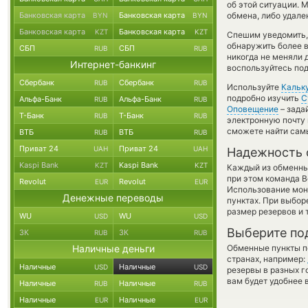
об этой ситуации.
Банковская карта
Банковская карта
обмена, либо удале
BYN
BYN
Банковская карта
Банковская карта
KZT
KZT
Спешим уведомить,
обнаружить более 
СБП
СБП
RUB
RUB
никогда не меняли 
Интернет-банкинг
воспользуйтесь под
Сбербанк
Сбербанк
RUB
RUB
Используйте
Кальк
подробно изучить
С
Альфа-Банк
Альфа-Банк
RUB
RUB
Оповещение
– зада
Т-Банк
Т-Банк
RUB
RUB
электронную почту 
сможете найти сам
ВТБ
ВТБ
RUB
RUB
Приват 24
Приват 24
UAH
UAH
Надежность 
Kaspi Bank
Kaspi Bank
KZT
KZT
Каждый из обменны
при этом команда 
Revolut
Revolut
EUR
EUR
Использование мон
Денежные переводы
пунктах. При выбор
размер резервов и 
WU
WU
USD
USD
Выберите по
ЗК
ЗК
RUB
RUB
Наличные деньги
Обменные пункты по
странах, например:
Наличные
Наличные
USD
USD
резервы в разных г
вам будет удобнее 
Наличные
Наличные
RUB
RUB
Наличные
Наличные
EUR
EUR