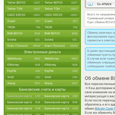
Tether BEP20
Tether BEP20
USDT
USDT
Ex-ATM24
Tether TON
Tether TON
USDT
USDT
Всего по направлен
USDC ERC20
USDC ERC20
USDC
USDC
Суммарный резерв
Zcash
Zcash
ZEC
ZEC
Курс обмена
BCH/U
TRON
TRON
TRX
TRX
Обмены наличных с
BNB BEP20
BNB BEP20
BNB
BNB
фиксирования курс
Solana
Solana
SOL
SOL
сервисом в электр
Gram (Toncoin)
Gram (Toncoin)
GRAM
GRAM
В целях противоде
Электронные деньги
обменные пункты п
WebMoney
WebMoney
В случае если тра
WMZ
WMZ
обменную операци
ЮMoney
ЮMoney
RUB
RUB
соблюдения требов
PayPal
PayPal
USD
USD
Volet
Volet
USD
USD
Об обмене Bi
Alipay
Alipay
CNY
CNY
Все перечисленные
→
Кэш долларами в 
Банковские счета и карты
свое внимание на м
Банковская карта
Банковская карта
интересующего вас 
USD
USD
Если после переход
Банковская карта
Банковская карта
RUB
RUB
обратитесь к его а
Банковская карта
Банковская карта
обмен
Bitcoin Cash 
EUR
EUR
Если же обменять B
Банковская карта
Банковская карта
UAH
UAH