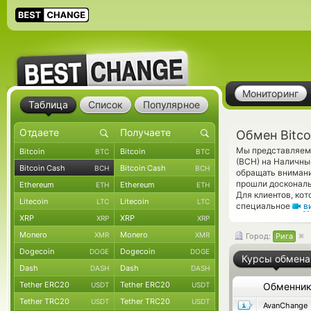
Мониторинг
Таблица
Список
Популярное
Обмен Bitco
Мы представляем 
Bitcoin
Bitcoin
BTC
BTC
(BCH) на Наличны
Bitcoin Cash
Bitcoin Cash
BCH
BCH
обращать внимани
прошли доскональ
Ethereum
Ethereum
ETH
ETH
Для клиентов, ко
Litecoin
Litecoin
LTC
LTC
специальное
в
XRP
XRP
XRP
XRP
Monero
Monero
XMR
XMR
Город:
Рига
Dogecoin
Dogecoin
DOGE
DOGE
Курсы обмена
Dash
Dash
DASH
DASH
Tether ERC20
Tether ERC20
USDT
USDT
Обменни
Tether TRC20
Tether TRC20
USDT
USDT
AvanChange