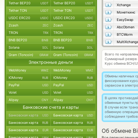
Tether BEP20
Tether BEP20
USDT
USDT
Xchange
Tether TON
Tether TON
USDT
USDT
Монеткинс
USDC ERC20
USDC ERC20
USDC
USDC
EasySwap
Zcash
Zcash
ZEC
ZEC
AbcObmen
TRON
TRON
TRX
TRX
BTCWorm
BNB BEP20
BNB BEP20
BNB
BNB
MultiXchang
Solana
Solana
SOL
SOL
Всего по направлен
Gram (Toncoin)
Gram (Toncoin)
GRAM
GRAM
Суммарный резерв
Электронные деньги
Курс обмена
BCH/U
WebMoney
WebMoney
WMZ
WMZ
Обмены наличных с
ЮMoney
ЮMoney
RUB
RUB
фиксирования курс
PayPal
PayPal
USD
USD
сервисом в электр
Volet
Volet
USD
USD
В целях противоде
Alipay
Alipay
CNY
CNY
обменные пункты п
Банковские счета и карты
В случае если тра
обменную операци
Банковская карта
Банковская карта
USD
USD
соблюдения требов
Банковская карта
Банковская карта
RUB
RUB
Об обмене Bi
Банковская карта
Банковская карта
EUR
EUR
Банковская карта
Банковская карта
Все перечисленные
UAH
UAH