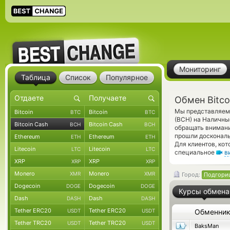
Мониторинг
Таблица
Список
Популярное
Обмен Bitco
Мы представляем 
Bitcoin
Bitcoin
BTC
BTC
(BCH) на Наличны
Bitcoin Cash
Bitcoin Cash
BCH
BCH
обращать внимани
прошли доскональ
Ethereum
Ethereum
ETH
ETH
Для клиентов, ко
Litecoin
Litecoin
LTC
LTC
специальное
в
XRP
XRP
XRP
XRP
Monero
Monero
XMR
XMR
Город:
Подгори
Dogecoin
Dogecoin
DOGE
DOGE
Курсы обмена
Dash
Dash
DASH
DASH
Tether ERC20
Tether ERC20
USDT
USDT
Обменни
Tether TRC20
Tether TRC20
USDT
USDT
BaksMan