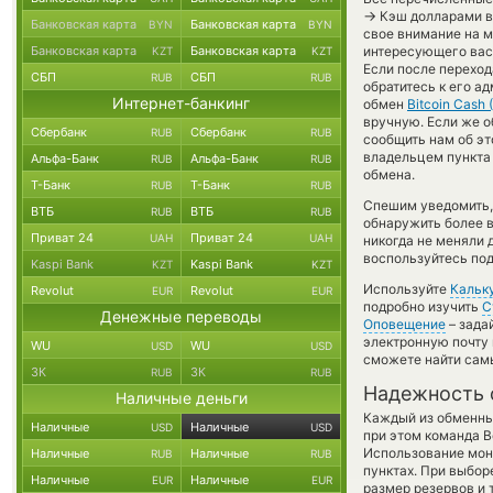
→
Кэш долларами в 
Банковская карта
Банковская карта
BYN
BYN
свое внимание на м
Банковская карта
Банковская карта
интересующего вас 
KZT
KZT
Если после переход
СБП
СБП
RUB
RUB
обратитесь к его а
Интернет-банкинг
обмен
Bitcoin Cash 
вручную. Если же о
Сбербанк
Сбербанк
RUB
RUB
сообщить нам об э
владельцем пункта 
Альфа-Банк
Альфа-Банк
RUB
RUB
обмена.
Т-Банк
Т-Банк
RUB
RUB
Спешим уведомить,
ВТБ
ВТБ
RUB
RUB
обнаружить более 
Приват 24
Приват 24
UAH
UAH
никогда не меняли 
воспользуйтесь под
Kaspi Bank
Kaspi Bank
KZT
KZT
Используйте
Кальк
Revolut
Revolut
EUR
EUR
подробно изучить
С
Денежные переводы
Оповещение
– зада
электронную почту 
WU
WU
USD
USD
сможете найти сам
ЗК
ЗК
RUB
RUB
Надежность 
Наличные деньги
Каждый из обменны
Наличные
Наличные
USD
USD
при этом команда 
Использование мон
Наличные
Наличные
RUB
RUB
пунктах. При выбор
Наличные
Наличные
EUR
EUR
размер резервов и 