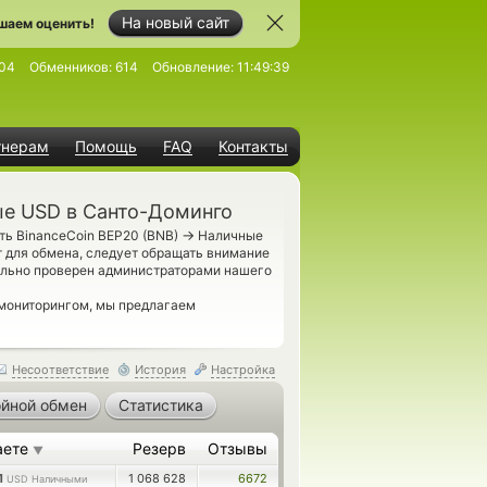
На новый сайт
шаем оценить!
04
Обменников:
614
Обновление:
11:49:39
тнерам
Помощь
FAQ
Контакты
ые USD в Санто-Доминго
→
ть BinanceCoin BEP20 (BNB)
Наличные
 для обмена, следует обращать внимание
ельно проверен администраторами нашего
 мониторингом, мы предлагаем
Несоответствие
История
Настройка
йной обмен
Статистика
аете
Резерв
Отзывы
▼
1
1 068 628
6672
USD Наличными