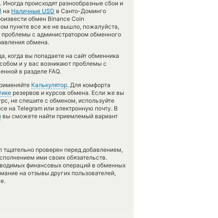
. Иногда происходят разнообразные сбои и
)
на
Наличные USD
в Санто-Доминго
оизвести обмен Binance Coin
нном пункте все же не вышло, пожалуйста,
 проблемы с администратором обменного
равления обмена.
, когда вы попадаете на сайт обменника
особом и у вас возникают проблемы с
енной в разделе FAQ.
применяйте
Калькулятор
. Для комфорта
тике
резервов и курсов обмена. Если же вы
рс, не спешите с обменом, используйте
се на Telegram или электронную почту. В
н
вы сможете найти приемлемый вариант
л тщательно проверен перед добавлением,
сполнением ими своих обязательств.
оводимых финансовых операций в обменных
имание на отзывы других пользователей,
е.