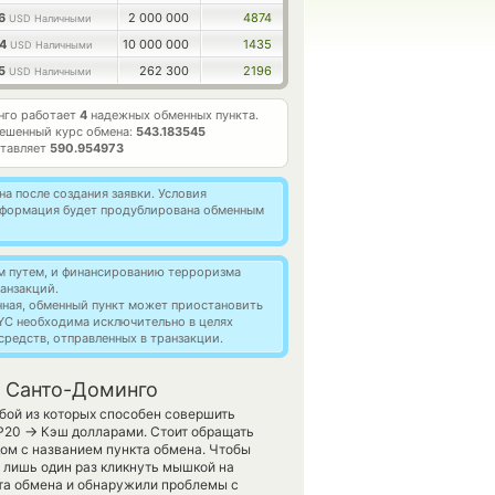
36
2 000 000
4874
USD Наличными
34
10 000 000
1435
USD Наличными
55
262 300
2196
USD Наличными
нго работает
4
надежных обменных пункта.
ешенный курс обмена:
543.183545
ставляет
590.954973
а после создания заявки. Условия
информация будет продублирована обменным
м путем, и финансированию терроризма
анзакций.
нная, обменный пункт может приостановить
YC необходима исключительно в целях
редств, отправленных в транзакции.
в Санто-Доминго
бой из которых способен совершить
→
EP20
Кэш долларами. Стоит обращать
ом с названием пункта обмена. Чтобы
о лишь один раз кликнуть мышкой на
кта обмена и обнаружили проблемы с