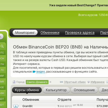
Уже видели новый BestChange? Пригла
Всего курсов:
12504
Мониторинг
Обменники
Проверка адреса
Пар
е
Обмен BinanceCoin BEP20 (BNB) на Наличн
В таблице ниже приведены пункты обмена, где вы можете обменя
BTC
USD по наилучшим курсам обмена в сети. Выбирая выгодный сайт
BCH
также и на резерв валюты Cash USD. Каждый обменник был тщат
Интернет-сервиса.
ETH
Для посетителей, которые в первый раз решили воспользоваться
LTC
специальное
видео
, рассказывающее о функциях сайта.
XRP
XMR
Город:
Санто-Доминго
Обратный обмен
Избранное
OGE
Курсы обмена
Калькулятор
Оповещение
Дво
ASH
SDT
Обменник
Отдаете
Получ
SDT
от 16.92
GramBit
1
573.299
BNB BEP20