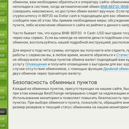
обменом, вам необходимо обратиться к оператору сайта-обменника
неполадки в системе, когда автоматический обмен
BNB BEP20 (BNB
BYN
совершить невозможно, но доступен обмен валют вручную. Если пр
KZT
cryptocurrency in BEP20 на Dollar cash в подходящем для вас обме
сообщите нам об этом. Мы примем необходимые меры: обсуждение
RUB
пункта, либо исключение обменного сайта из рейтинга данного нап
→
Часто бывает так, что курсы BNB-BEP20
Cash-USD выгоднее тогда
RUB
через наш сервис. Если вы никогда не меняли деньги подобным сп
RUB
обменом, воспользуйтесь нашей подробной инструкцией, располож
RUB
Для верного подсчета суммы, которую вы получаете или отдаете, 
работы с сервисом вы, в любое время, можете обратиться к
Статис
RUB
не обнаружили в таблице пунктов обмена валют подходящий вам ку
UAH
услугу
Оповещение
и получите оповещение о выгодном для вас кур
случае отсутствия обменников, с помощью функции
Двойной обме
KZT
двух обменов через транзитную валюту.
EUR
Безопасность обменных пунктов
Каждый из обменных пунктов, присутствующих на нашем сайте, бы
USD
при этом команда BestChange непрерывно следит за надлежащим и
RUB
Использование мониторинга позволяет повысить безопасность пр
пунктах. При выборе обменного пункта, пожалуйста, обращайте вн
размер резервов и текущий статус обменника на нашем мониторинг
USD
RUB
EUR