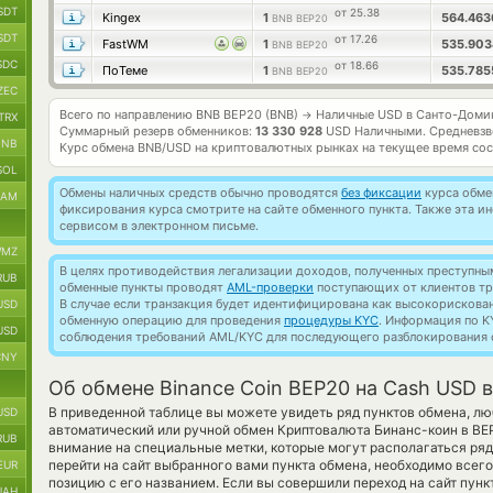
SDT
от 25.38
Kingex
1
564.46
BNB BEP20
SDT
от 17.26
FastWM
1
535.90
BNB BEP20
SDC
от 18.66
ПоТеме
1
535.78
BNB BEP20
ZEC
Всего по направлению BNB BEP20 (BNB)
Наличные USD в Санто-Доми
→
TRX
Суммарный резерв обменников:
13 330 928
USD Наличными.
Средневзв
BNB
Курс обмена
BNB/USD
на криптовалютных рынках на текущее время со
SOL
Обмены наличных средств обычно проводятся
без фиксации
курса обмен
RAM
фиксирования курса смотрите на сайте обменного пункта. Также эта 
сервисом в электронном письме.
MZ
В целях противодействия легализации доходов, полученных преступны
RUB
обменные пункты проводят
AML-проверки
поступающих от клиентов тр
В случае если транзакция будет идентифицирована как высокорискова
USD
обменную операцию для проведения
процедуры KYC
. Информация по K
USD
соблюдения требований AML/KYC для последующего разблокирования с
CNY
Об обмене Binance Coin BEP20 на Cash USD 
В приведенной таблице вы можете увидеть ряд пунктов обмена, лю
USD
автоматический или ручной обмен Криптовалюта Бинанс-коин в B
RUB
внимание на специальные метки, которые могут располагаться ряд
перейти на сайт выбранного вами пункта обмена, необходимо всег
EUR
позицию с его названием. Если вы совершили переход на сайт пун
UAH