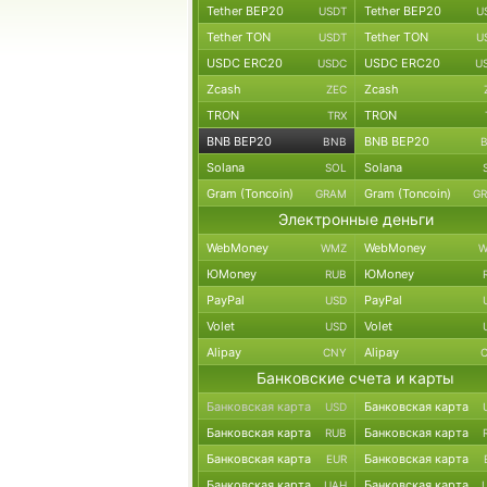
Tether BEP20
Tether BEP20
USDT
U
Tether TON
Tether TON
USDT
U
USDC ERC20
USDC ERC20
USDC
U
Zcash
Zcash
ZEC
TRON
TRON
TRX
BNB BEP20
BNB BEP20
BNB
Solana
Solana
SOL
Gram (Toncoin)
Gram (Toncoin)
GRAM
G
Электронные деньги
WebMoney
WebMoney
WMZ
W
ЮMoney
ЮMoney
RUB
PayPal
PayPal
USD
Volet
Volet
USD
Alipay
Alipay
CNY
Банковские счета и карты
Банковская карта
Банковская карта
USD
Банковская карта
Банковская карта
RUB
Банковская карта
Банковская карта
EUR
Банковская карта
Банковская карта
UAH