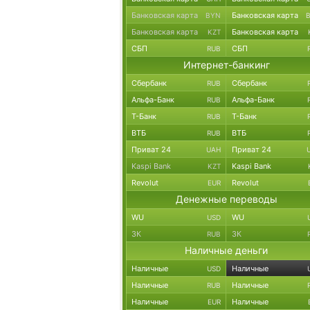
Банковская карта
Банковская карта
BYN
Банковская карта
Банковская карта
KZT
СБП
СБП
RUB
Интернет-банкинг
Сбербанк
Сбербанк
RUB
Альфа-Банк
Альфа-Банк
RUB
Т-Банк
Т-Банк
RUB
ВТБ
ВТБ
RUB
Приват 24
Приват 24
UAH
Kaspi Bank
Kaspi Bank
KZT
Revolut
Revolut
EUR
Денежные переводы
WU
WU
USD
ЗК
ЗК
RUB
Наличные деньги
Наличные
Наличные
USD
Наличные
Наличные
RUB
Наличные
Наличные
EUR