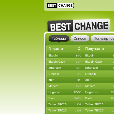
Таблица
Список
Популярно
Bitcoin
Bitcoin
BTC
Bitcoin Cash
Bitcoin Cash
BCH
Ethereum
Ethereum
ETH
Litecoin
Litecoin
LTC
XRP
XRP
XRP
Monero
Monero
XMR
Dogecoin
Dogecoin
DOGE
D
Dash
Dash
DASH
D
Tether ERC20
Tether ERC20
USDT
U
Tether TRC20
Tether TRC20
USDT
U