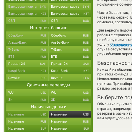
исключение обменно
Банковская карта
Банковская карта
BYN
BYN
Часто бывает так,
Банковская карта
Банковская карта
KZT
KZT
через наш сервис. 
СБП
СБП
RUB
RUB
обменом, воспользу
Интернет-банкинг
Для верного подсче
работы с сервисом 
Сбербанк
Сбербанк
RUB
RUB
не обнаружили в та
Альфа-Банк
Альфа-Банк
RUB
RUB
услугу
Оповещени
случае отсутствия
Т-Банк
Т-Банк
RUB
RUB
двух обменов через
ВТБ
ВТБ
RUB
RUB
Безопасност
Приват 24
Приват 24
UAH
UAH
Каждый из обменны
Kaspi Bank
Kaspi Bank
KZT
KZT
при этом команда 
Revolut
Revolut
EUR
EUR
Использование мон
пунктах. При выбор
Денежные переводы
размер резервов и 
WU
WU
USD
USD
Выберите по
ЗК
ЗК
RUB
RUB
Обменные пункты по
Наличные деньги
странах, например:
резервы в разных г
Наличные
Наличные
USD
USD
вам будет удобнее 
Наличные
Наличные
RUB
RUB
Наличные
Наличные
EUR
EUR