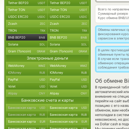
Tether BEP20
Tether BEP20
USDT
USDT
Всего по направле
Tether TON
Tether TON
USDT
USDT
Суммарный резерв
USDC ERC20
USDC ERC20
USDC
USDC
Курс обмена
BNB/U
Zcash
Zcash
ZEC
ZEC
Обмены наличных с
TRON
TRON
TRX
TRX
фиксирования курс
BNB BEP20
BNB BEP20
BNB
BNB
сервисом в электр
Solana
Solana
SOL
SOL
В целях противоде
Gram (Toncoin)
Gram (Toncoin)
GRAM
GRAM
обменные пункты п
Электронные деньги
В случае если тра
обменную операци
WebMoney
WebMoney
WMZ
WMZ
соблюдения требов
ЮMoney
ЮMoney
RUB
RUB
PayPal
PayPal
USD
USD
Об обмене Bi
Volet
Volet
USD
USD
В приведенной табл
автоматический ил
Alipay
Alipay
CNY
CNY
внимание на специа
Банковские счета и карты
перейти на сайт вы
позицию с его назв
Банковская карта
Банковская карта
USD
USD
обменом, вам необх
Банковская карта
Банковская карта
неполадки в систем
RUB
RUB
невозможно, но дос
Банковская карта
Банковская карта
EUR
EUR
на Dollar cash в п
Банковская карта
Банковская карта
Мы примем необход
UAH
UAH