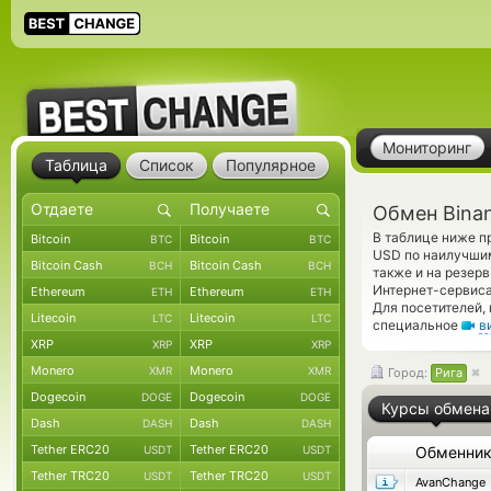
Мониторинг
Таблица
Список
Популярное
Обмен Binan
В таблице ниже п
Bitcoin
Bitcoin
BTC
BTC
USD по наилучшим
Bitcoin Cash
Bitcoin Cash
BCH
BCH
также и на резер
Интернет-сервиса
Ethereum
Ethereum
ETH
ETH
Для посетителей,
Litecoin
Litecoin
LTC
LTC
специальное
в
XRP
XRP
XRP
XRP
Monero
Monero
XMR
XMR
Город:
Рига
Dogecoin
Dogecoin
DOGE
DOGE
Курсы обмена
Dash
Dash
DASH
DASH
Tether ERC20
Tether ERC20
USDT
USDT
Обменни
Tether TRC20
Tether TRC20
USDT
USDT
AvanChange