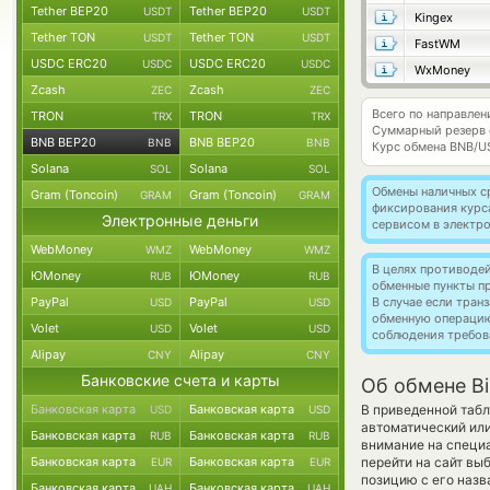
Tether BEP20
Tether BEP20
USDT
USDT
Kingex
Tether TON
Tether TON
USDT
USDT
FastWM
USDC ERC20
USDC ERC20
USDC
USDC
WxMoney
Zcash
Zcash
ZEC
ZEC
Всего по направле
TRON
TRON
TRX
TRX
Суммарный резерв
BNB BEP20
BNB BEP20
BNB
BNB
Курс обмена
BNB/U
Solana
Solana
SOL
SOL
Обмены наличных с
Gram (Toncoin)
Gram (Toncoin)
GRAM
GRAM
фиксирования курс
Электронные деньги
сервисом в электр
WebMoney
WebMoney
WMZ
WMZ
В целях противоде
ЮMoney
ЮMoney
RUB
RUB
обменные пункты п
PayPal
PayPal
В случае если тра
USD
USD
обменную операци
Volet
Volet
USD
USD
соблюдения требов
Alipay
Alipay
CNY
CNY
Банковские счета и карты
Об обмене Bi
Банковская карта
Банковская карта
В приведенной табл
USD
USD
автоматический ил
Банковская карта
Банковская карта
RUB
RUB
внимание на специа
Банковская карта
Банковская карта
перейти на сайт вы
EUR
EUR
позицию с его назв
Банковская карта
Банковская карта
UAH
UAH