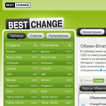
Мониторинг
Таблица
Список
Популярное
Обмен Bina
В таблице ниже п
Bitcoin
Bitcoin
BTC
BTC
USD по наилучшим
Bitcoin Cash
Bitcoin Cash
BCH
BCH
также и на резер
Интернет-сервиса
Ethereum
Ethereum
ETH
ETH
Для посетителей,
Litecoin
Litecoin
LTC
LTC
специальное
в
XRP
XRP
XRP
XRP
Monero
Monero
XMR
XMR
Город:
Панама
Dogecoin
Dogecoin
DOGE
DOGE
Курсы обмена
Dash
Dash
DASH
DASH
Tether ERC20
Tether ERC20
USDT
USDT
Обменни
Tether TRC20
Tether TRC20
USDT
USDT
ChangeProje