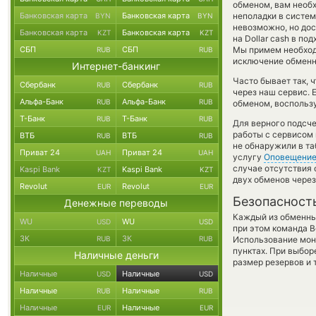
обменом, вам необх
Банковская карта
Банковская карта
неполадки в систем
BYN
BYN
невозможно, но дос
Банковская карта
Банковская карта
KZT
KZT
на Dollar cash в п
СБП
СБП
Мы примем необход
RUB
RUB
исключение обменно
Интернет-банкинг
Часто бывает так,
Сбербанк
Сбербанк
RUB
RUB
через наш сервис. 
Альфа-Банк
Альфа-Банк
RUB
RUB
обменом, воспользу
Т-Банк
Т-Банк
RUB
RUB
Для верного подсче
работы с сервисом 
ВТБ
ВТБ
RUB
RUB
не обнаружили в та
Приват 24
Приват 24
UAH
UAH
услугу
Оповещени
случае отсутствия
Kaspi Bank
Kaspi Bank
KZT
KZT
двух обменов через
Revolut
Revolut
EUR
EUR
Безопасност
Денежные переводы
Каждый из обменны
WU
WU
USD
USD
при этом команда 
ЗК
ЗК
RUB
RUB
Использование мон
пунктах. При выбор
Наличные деньги
размер резервов и 
Наличные
Наличные
USD
USD
Наличные
Наличные
RUB
RUB
Наличные
Наличные
EUR
EUR