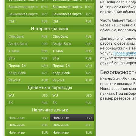
на Dollar cash в п
Банковская карта
Банковская карта
Мы примем необход
BYN
BYN
исключение обменно
Банковская карта
Банковская карта
KZT
KZT
Часто бывает так,
СБП
СБП
RUB
RUB
через наш сервис. 
Интернет-банкинг
обменом, воспользу
Сбербанк
Сбербанк
RUB
RUB
Для верного подсче
работы с сервисом 
Альфа-Банк
Альфа-Банк
RUB
RUB
не обнаружили в та
Т-Банк
Т-Банк
RUB
RUB
услугу
Оповещени
случае отсутствия
ВТБ
ВТБ
RUB
RUB
двух обменов через
Приват 24
Приват 24
UAH
UAH
Безопасност
Kaspi Bank
Kaspi Bank
KZT
KZT
Каждый из обменны
Revolut
Revolut
EUR
EUR
при этом команда 
Денежные переводы
Использование мон
пунктах. При выбор
WU
WU
USD
USD
размер резервов и 
ЗК
ЗК
RUB
RUB
Наличные деньги
Наличные
Наличные
USD
USD
Наличные
Наличные
RUB
RUB
Наличные
Наличные
EUR
EUR