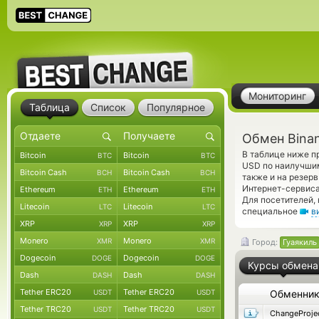
Мониторинг
Таблица
Список
Популярное
Обмен Bina
В таблице ниже п
Bitcoin
Bitcoin
BTC
BTC
USD по наилучшим
Bitcoin Cash
Bitcoin Cash
BCH
BCH
также и на резер
Интернет-сервиса
Ethereum
Ethereum
ETH
ETH
Для посетителей,
Litecoin
Litecoin
LTC
LTC
специальное
в
XRP
XRP
XRP
XRP
Monero
Monero
XMR
XMR
Город:
Гуаякиль
Dogecoin
Dogecoin
DOGE
DOGE
Курсы обмена
Dash
Dash
DASH
DASH
Tether ERC20
Tether ERC20
USDT
USDT
Обменни
Tether TRC20
Tether TRC20
USDT
USDT
ChangeProje