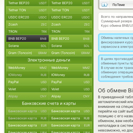
Tether BEP20
Tether BEP20
USDT
USDT
ПоТеме
Tether TON
Tether TON
USDT
USDT
Всего по направле
USDC ERC20
USDC ERC20
USDC
USDC
Суммарный резерв
Zcash
Zcash
ZEC
ZEC
Курс обмена
BNB/U
TRON
TRON
TRX
TRX
Обмены наличных с
BNB BEP20
BNB BEP20
BNB
BNB
фиксирования курс
Solana
Solana
SOL
SOL
сервисом в электр
Gram (Toncoin)
Gram (Toncoin)
GRAM
GRAM
В целях противоде
Электронные деньги
обменные пункты п
WebMoney
WebMoney
В случае если тра
WMZ
WMZ
обменную операци
ЮMoney
ЮMoney
RUB
RUB
соблюдения требов
PayPal
PayPal
USD
USD
Volet
Volet
USD
USD
Об обмене Bi
Alipay
Alipay
CNY
CNY
В приведенной табл
автоматический ил
Банковские счета и карты
внимание на специа
Банковская карта
Банковская карта
перейти на сайт вы
USD
USD
позицию с его назв
Банковская карта
Банковская карта
RUB
RUB
обменом, вам необх
Банковская карта
Банковская карта
неполадки в систем
EUR
EUR
невозможно, но дос
Банковская карта
Банковская карта
UAH
UAH