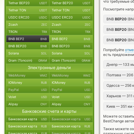
что требуемые о
Tether BEP20
Tether BEP20
USDT
USDT
Посмотрите напр
Tether TON
Tether TON
USDT
USDT
USDC ERC20
USDC ERC20
USDC
USDC
BNB
BEP20
(BN
Zcash
Zcash
ZEC
ZEC
BNB
BEP20
(BN
TRON
TRON
TRX
TRX
BNB BEP2
BNB BEP2
BNB
BNB
BNB
BEP20
(BN
BNB BEP20
BNB BEP20
BNB
BNB
Попробуйте
отме
Solana
Solana
SOL
SOL
есть предложени
Gram (Toncoin)
Gram (Toncoin)
GRAM
GRAM
Днепр — 133 к
Электронные деньги
Полтава — 206
WebMoney
WebMoney
WMZ
WMZ
ЮMoney
ЮMoney
RUB
RUB
Одесса — 256 
PayPal
PayPal
USD
USD
Харьков — 311
Volet
Volet
USD
USD
Alipay
Alipay
CNY
CNY
Киев — 351 км
Банковские счета и карты
Можете оставит
Банковская карта
Банковская карта
USD
USD
BestChange авто
Банковская карта
Банковская карта
RUB
RUB
Также можете о
Банковская карта
Банковская карта
платежную систе
EUR
EUR