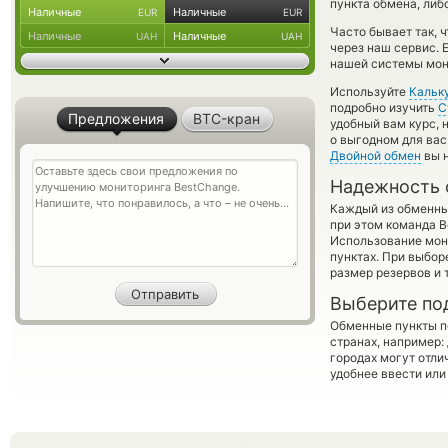
пункта обмена, либ
Наличные
Наличные
EUR
EUR
Часто бывает так, 
Наличные
Наличные
UAH
UAH
через наш сервис. 
нашей системы мони
Используйте
Кальк
подробно изучить
С
Предложения
BTC-кран
удобный вам курс, 
о выгодном для вас
Двойной обмен
вы н
Надежность 
Каждый из обменны
при этом команда 
Использование мон
пунктах. При выбор
размер резервов и 
Выберите по
Обменные пункты по
странах, например:
городах могут отли
удобнее ввести или