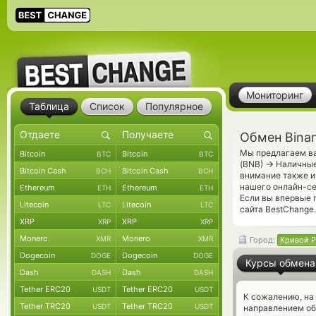
Мониторинг
Таблица
Список
Популярное
Обмен Bina
Мы предлагаем ва
Bitcoin
Bitcoin
BTC
BTC
→
(BNB)
Наличные 
Bitcoin Cash
Bitcoin Cash
BCH
BCH
внимание также и
нашего онлайн-се
Ethereum
Ethereum
ETH
ETH
Если вы впервые 
Litecoin
Litecoin
LTC
LTC
сайта BestChange.
XRP
XRP
XRP
XRP
Monero
Monero
XMR
XMR
Город:
Кривой Р
Dogecoin
Dogecoin
DOGE
DOGE
Курсы обмена
Dash
Dash
DASH
DASH
Tether ERC20
Tether ERC20
USDT
USDT
К сожалению, на
Tether TRC20
Tether TRC20
USDT
USDT
направлением об