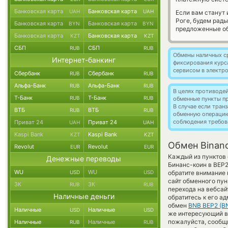
Банковская карта
Банковская карта
UAH
UAH
Если вам станут
Роге, будем рад
Банковская карта
Банковская карта
BYN
BYN
предложенные об
Банковская карта
Банковская карта
KZT
KZT
СБП
СБП
RUB
RUB
Обмены наличных с
Интернет-банкинг
фиксирования курс
сервисом в электр
Сбербанк
Сбербанк
RUB
RUB
Альфа-Банк
Альфа-Банк
RUB
RUB
В целях противоде
Т-Банк
Т-Банк
RUB
RUB
обменные пункты п
В случае если тра
ВТБ
ВТБ
RUB
RUB
обменную операци
соблюдения требов
Приват 24
Приват 24
UAH
UAH
Kaspi Bank
Kaspi Bank
KZT
KZT
Обмен Binanc
Revolut
Revolut
EUR
EUR
Каждый из пунктов 
Денежные переводы
Бинанс-коин в BEP
WU
WU
USD
USD
обратите внимание 
сайт обменного пун
ЗК
ЗК
RUB
RUB
перехода на вебсай
Наличные деньги
обратитесь к его а
обмен
BNB BEP2 (B
Наличные
Наличные
USD
USD
же интересующий вас
пожалуйста, сообщ
Наличные
Наличные
RUB
RUB