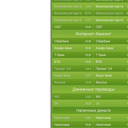
Банковская карта
Банковская карта
UAH
Банковская карта
Банковская карта
BYN
Банковская карта
Банковская карта
KZT
СБП
СБП
RUB
Интернет-банкинг
Сбербанк
Сбербанк
RUB
Альфа-Банк
Альфа-Банк
RUB
Т-Банк
Т-Банк
RUB
ВТБ
ВТБ
RUB
Приват 24
Приват 24
UAH
Kaspi Bank
Kaspi Bank
KZT
Revolut
Revolut
EUR
Денежные переводы
WU
WU
USD
ЗК
ЗК
RUB
Наличные деньги
Наличные
Наличные
USD
Наличные
Наличные
RUB