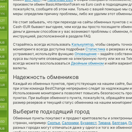
произвести обмен BasicAttentionToken на Euro cash в подходящем д
UAH
пожалуйста, сообщите об этом нам. Только с вашей помощью мы 
меры: определим причину проблемы, либо же удалим этот обменный
BYN
KZT
Не стоит забывать, что при переходе на сайты обменных пунктов с
Cash-EUR бывают выгоднее, чем когда вы просто посещаете обменн
RUB
деньги данным способом и у вас возникают проблемы с обменом, 
инструкцией, расположенной в разделе FAQ.
RUB
Старайтесь всегда использовать
Калькулятор
, чтобы сверить точн
мониторинге всегда доступна подробная
Статистика
о резервах и к
RUB
устраивают, используйте функцию
Оповещение
– задайте собствен
RUB
курса вы получите оповещение на электронную почту или же на Tel
всегда можете воспользоваться
Двойным обменом
и найти вариан
RUB
валюты.
UAH
Надежность обменников
KZT
Каждый из обменных пунктов, присутствующих на нашем сайте, бы
EUR
при этом команда BestChange непрерывно следит за надлежащим и
Использование мониторинга позволяет повысить безопасность пр
пунктах. При выборе обменного пункта, пожалуйста, обращайте вн
USD
размер резервов и текущий статус обменника на нашем мониторинг
RUB
Выберите подходящий город
Обменные пункты покупают и продают криптовалюты и электронные
USD
странах, например:
Скопье
,
Салоники
,
Бухарест
,
Тирана
,
Белград
,
П
разных городах могут отличаться даже у одного и того же обменног
RUB