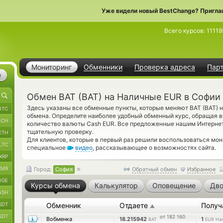
Уже видели новый BestChange? Пригла
Всего курсов:
11119
Мониторинг
Обменники
Проверка адреса
Пар
е
Обмен BAT (BAT) на Наличные EUR в Софии
Здесь указаны все обменные пункты, которые меняют BAT (BAT) 
BTC
обмена. Определите наиболее удобный обменный курс, обращая в
BCH
количество валюты Cash EUR. Все предложенные нашим Интерне
тщательную проверку.
ETH
Для клиентов, которые в первый раз решили воспользоваться мон
LTC
специальное
видео
, рассказывающее о возможностях сайта.
XRP
XMR
Город:
София
Обратный обмен
Избранное
OGE
Курсы обмена
Калькулятор
Оповещение
Дво
ASH
SDT
Обменник
Отдаете
Получ
▲
SDT
от 182 160
Вобменка
18.215942
1
BAT
EUR На