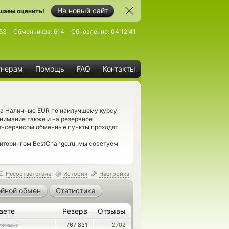
На новый сайт
шаем оценить!
53
Обменников:
614
Обновление:
04:12:41
тнерам
Помощь
FAQ
Контакты
на Наличные EUR по наилучшему курсу
нимание также и на резервное
т-сервисом обменные пункты проходят
иторингом BestChange.ru, мы советуем
Несоответствие
История
Настройка
йной обмен
Статистика
аете
Резерв
Отзывы
767 831
2702
личными