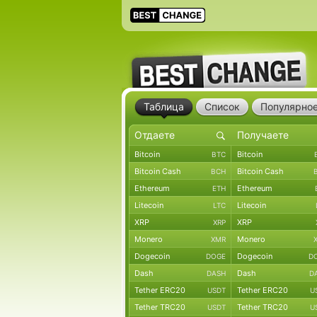
Таблица
Список
Популярно
Bitcoin
Bitcoin
BTC
Bitcoin Cash
Bitcoin Cash
BCH
Ethereum
Ethereum
ETH
Litecoin
Litecoin
LTC
XRP
XRP
XRP
Monero
Monero
XMR
Dogecoin
Dogecoin
DOGE
D
Dash
Dash
DASH
D
Tether ERC20
Tether ERC20
USDT
U
Tether TRC20
Tether TRC20
USDT
U