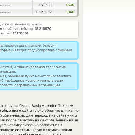
873 239
4545
личными
7 579 052
6860
личными
дежных обменных пункта.
шенный курс обмена:
18.216570
тавляет
17.176051
а после создания заявки. Условия
информация будет продублирована обменным
м путем, и финансированию терроризма
анзакций.
нная, обменный пункт может приостановить
YC необходима исключительно в целях
редств, отправленных в транзакции.
→
т услуги обмена Basic Attention Token
и обменного сайта также обратите внимание
 обменников. Для перехода на сайт пункта
ли после перехода на сайт обменника вами
уем незамедлительно обратиться к
еполадки системы, когда автоматический
но доступен обмен вручную. Если