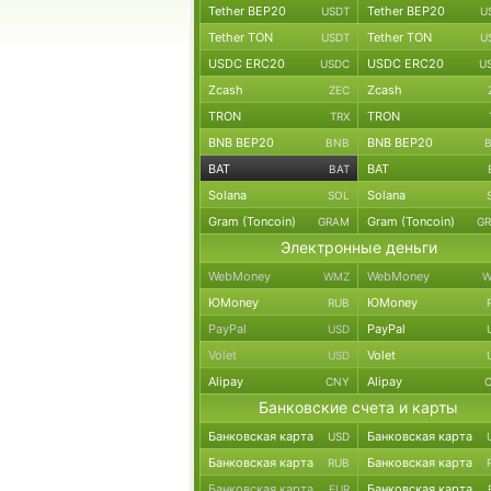
Tether BEP20
Tether BEP20
USDT
U
Tether TON
Tether TON
USDT
U
USDC ERC20
USDC ERC20
USDC
U
Zcash
Zcash
ZEC
TRON
TRON
TRX
BNB BEP20
BNB BEP20
BNB
BAT
BAT
BAT
Solana
Solana
SOL
Gram (Toncoin)
Gram (Toncoin)
GRAM
G
Электронные деньги
WebMoney
WebMoney
WMZ
W
ЮMoney
ЮMoney
RUB
PayPal
PayPal
USD
Volet
Volet
USD
Alipay
Alipay
CNY
Банковские счета и карты
Банковская карта
Банковская карта
USD
Банковская карта
Банковская карта
RUB
Банковская карта
Банковская карта
EUR