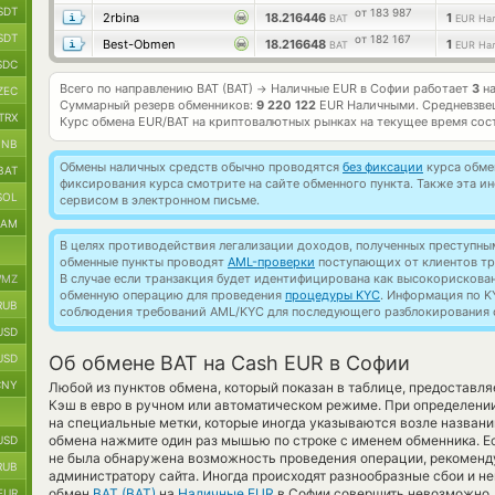
SDT
от 183 987
2rbina
18.216446
1
BAT
EUR На
SDT
от 182 167
Best-Obmen
18.216648
1
BAT
EUR На
SDC
Всего по направлению BAT (BAT)
Наличные EUR в Софии работает
3
на
→
ZEC
Суммарный резерв обменников:
9 220 122
EUR Наличными.
Средневзве
TRX
Курс обмена
EUR/BAT
на криптовалютных рынках на текущее время сос
BNB
Обмены наличных средств обычно проводятся
без фиксации
курса обмен
BAT
фиксирования курса смотрите на сайте обменного пункта. Также эта 
SOL
сервисом в электронном письме.
RAM
В целях противодействия легализации доходов, полученных преступны
обменные пункты проводят
AML-проверки
поступающих от клиентов тр
В случае если транзакция будет идентифицирована как высокорискова
MZ
обменную операцию для проведения
процедуры KYC
. Информация по K
RUB
соблюдения требований AML/KYC для последующего разблокирования с
USD
USD
Об обмене BAT на Cash EUR в Софии
CNY
Любой из пунктов обмена, который показан в таблице, предоставляе
Кэш в евро в ручном или автоматическом режиме. При определени
на специальные метки, которые иногда указываются возле названий
обмена нажмите один раз мышью по строке с именем обменника. Ес
USD
не была обнаружена возможность проведения операции, рекоменд
RUB
администратору сайта. Иногда происходят разнообразные сбои и н
обмен
BAT (BAT)
на
Наличные EUR
в Софии совершить невозможно, 
EUR