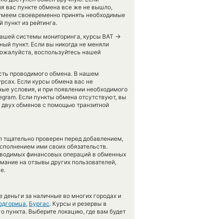
ля вас пункте обмена все же не вышло,
сумеем своевременно принять необходимые
 пункт из рейтинга.
→
 нашей системы мониторинга, курсы BAT
ый пункт. Если вы никогда не меняли
пожалуйста, воспользуйтесь нашей
ость проводимого обмена. В нашем
урсах. Если курсы обмена вас не
ные условия, и при появлении необходимого
egram. Если пункты обмена отсутствуют, вы
т двух обменов с помощью транзитной
л тщательно проверен перед добавлением,
сполнением ими своих обязательств.
оводимых финансовых операций в обменных
имание на отзывы других пользователей,
е.
 деньги за наличные во многих городах и
одгорица
,
Бургас
. Курсы и резервы в
о пункта. Выберите локацию, где вам будет