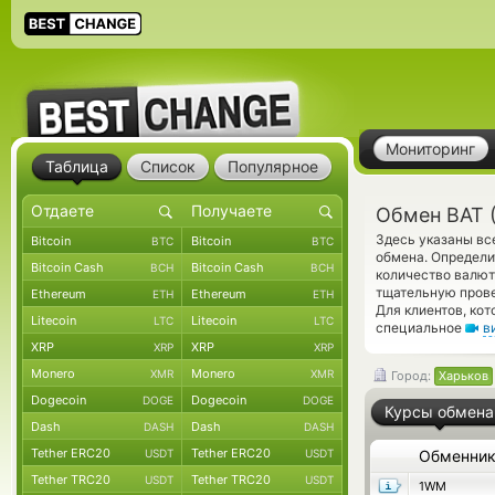
Мониторинг
Таблица
Список
Популярное
Обмен BAT 
Здесь указаны вс
Bitcoin
Bitcoin
BTC
BTC
обмена. Определи
Bitcoin Cash
Bitcoin Cash
BCH
BCH
количество валют
тщательную прове
Ethereum
Ethereum
ETH
ETH
Для клиентов, ко
Litecoin
Litecoin
LTC
LTC
специальное
в
XRP
XRP
XRP
XRP
Monero
Monero
XMR
XMR
Город:
Харьков
Dogecoin
Dogecoin
DOGE
DOGE
Курсы обмена
Dash
Dash
DASH
DASH
Tether ERC20
Tether ERC20
USDT
USDT
Обменни
Tether TRC20
Tether TRC20
USDT
USDT
1WM