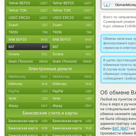
Tether BEP20
Tether BEP20
USDT
USDT
ObmenMone
Tether TON
Tether TON
USDT
USDT
Всего по направлен
USDC ERC20
USDC ERC20
USDC
USDC
Суммарный резерв
Zcash
Zcash
ZEC
ZEC
Курс обмена
EUR/B
TRON
TRON
TRX
TRX
Обмены наличных с
BNB BEP20
BNB BEP20
BNB
BNB
фиксирования курс
BAT
BAT
BAT
BAT
сервисом в электр
Solana
Solana
SOL
SOL
В целях противоде
Gram (Toncoin)
Gram (Toncoin)
GRAM
GRAM
обменные пункты п
Электронные деньги
В случае если тра
обменную операци
WebMoney
WebMoney
WMZ
WMZ
соблюдения требов
ЮMoney
ЮMoney
RUB
RUB
PayPal
PayPal
USD
USD
Об обмене BA
Volet
Volet
USD
USD
Любой из пунктов о
Кэш в евро в ручно
Alipay
Alipay
CNY
CNY
на специальные мет
Банковские счета и карты
обмена нажмите оди
не была обнаружен
Банковская карта
Банковская карта
USD
USD
администратору сай
Банковская карта
Банковская карта
обмен
BAT (BAT)
на
RUB
RUB
произвести обмен B
Банковская карта
Банковская карта
EUR
EUR