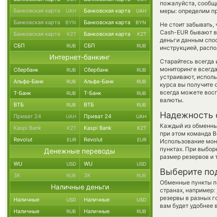
пожалуйста, сообщ
Банковская карта
Банковская карта
меры: определим пр
UAH
UAH
Банковская карта
Банковская карта
BYN
BYN
Не стоит забывать,
Cash-EUR бывают вы
Банковская карта
Банковская карта
KZT
KZT
деньги данным спо
СБП
СБП
RUB
RUB
инструкцией, распо
Интернет-банкинг
Старайтесь всегда
мониторинге всегд
Сбербанк
Сбербанк
RUB
RUB
устраивают, испол
Альфа-Банк
Альфа-Банк
RUB
RUB
курса вы получите 
всегда можете вос
Т-Банк
Т-Банк
RUB
RUB
валюты.
ВТБ
ВТБ
RUB
RUB
Надежность 
Приват 24
Приват 24
UAH
UAH
Каждый из обменны
Kaspi Bank
Kaspi Bank
KZT
KZT
при этом команда 
Revolut
Revolut
EUR
EUR
Использование мон
пунктах. При выбор
Денежные переводы
размер резервов и 
WU
WU
USD
USD
Выберите по
ЗК
ЗК
RUB
RUB
Обменные пункты по
Наличные деньги
странах, например:
резервы в разных г
Наличные
Наличные
USD
USD
вам будет удобнее 
Наличные
Наличные
RUB
RUB