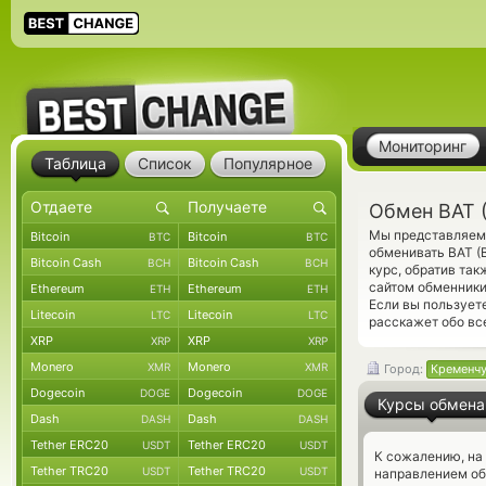
Мониторинг
Таблица
Список
Популярное
Обмен BAT 
Мы представляем 
Bitcoin
Bitcoin
BTC
BTC
обменивать BAT (
Bitcoin Cash
Bitcoin Cash
BCH
BCH
курс, обратив та
сайтом обменники
Ethereum
Ethereum
ETH
ETH
Если вы пользует
Litecoin
Litecoin
LTC
LTC
расскажет обо вс
XRP
XRP
XRP
XRP
Monero
Monero
XMR
XMR
Город:
Кременчу
Dogecoin
Dogecoin
DOGE
DOGE
Курсы обмена
Dash
Dash
DASH
DASH
Tether ERC20
Tether ERC20
USDT
USDT
К сожалению, на
Tether TRC20
Tether TRC20
USDT
USDT
направлением об