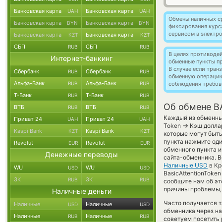
Банковская карта
Банковская карта
UAH
UAH
Обмены наличных с
Банковская карта
Банковская карта
BYN
BYN
фиксирования курс
сервисом в электр
Банковская карта
Банковская карта
KZT
KZT
СБП
СБП
RUB
RUB
В целях противоде
Интернет-банкинг
обменные пункты п
В случае если тра
Сбербанк
Сбербанк
RUB
RUB
обменную операци
Альфа-Банк
Альфа-Банк
RUB
RUB
соблюдения требов
Т-Банк
Т-Банк
RUB
RUB
Об обмене B
ВТБ
ВТБ
RUB
RUB
Каждый из обменных
Приват 24
Приват 24
UAH
UAH
→
Token
Кэш доллар
Kaspi Bank
Kaspi Bank
KZT
KZT
которые могут быт
пункта нажмите оди
Revolut
Revolut
EUR
EUR
обменного пункта и
Денежные переводы
сайта-обменника. 
Наличные USD
в Кр
WU
WU
USD
USD
BasicAttentionToke
ЗК
ЗК
RUB
RUB
сообщите нам об э
причины проблемы, 
Наличные деньги
Часто получается т
Наличные
Наличные
USD
USD
обменника через на
Наличные
Наличные
RUB
RUB
советуем посетить 