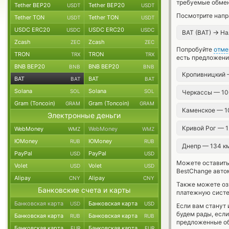
требуемые обмен
Tether BEP20
Tether BEP20
USDT
USDT
Посмотрите напр
Tether TON
Tether TON
USDT
USDT
USDC ERC20
USDC ERC20
USDC
USDC
→
BAT (BAT)
На
Zcash
Zcash
ZEC
ZEC
Попробуйте
отме
TRON
TRON
TRX
TRX
есть предложени
BNB BEP20
BNB BEP20
BNB
BNB
Кропивницкий 
BAT
BAT
BAT
BAT
Solana
Solana
SOL
SOL
Черкассы — 10
Gram (Toncoin)
Gram (Toncoin)
GRAM
GRAM
Каменское — 1
Электронные деньги
Кривой Рог — 
WebMoney
WebMoney
WMZ
WMZ
ЮMoney
ЮMoney
RUB
RUB
Днепр — 134 к
PayPal
PayPal
USD
USD
Можете оставит
Volet
Volet
USD
USD
BestChange авто
Alipay
Alipay
CNY
CNY
Также можете о
Банковские счета и карты
платежную систе
Банковская карта
Банковская карта
USD
USD
Если вам станут
будем рады, есл
Банковская карта
Банковская карта
RUB
RUB
предложенные об
Банковская карта
Банковская карта
EUR
EUR