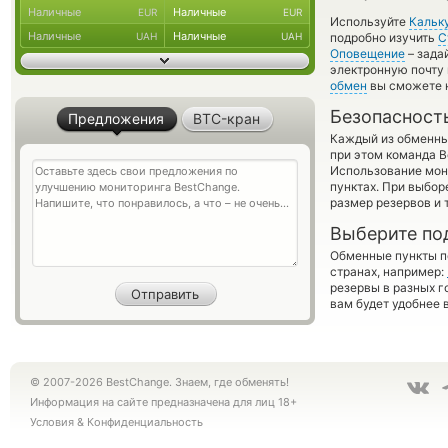
Наличные
Наличные
EUR
EUR
Используйте
Кальк
Наличные
Наличные
UAH
UAH
подробно изучить
С
Оповещение
– зада
электронную почту 
обмен
вы сможете н
Безопасност
Предложения
BTC-кран
Каждый из обменны
при этом команда 
Использование мон
пунктах. При выбор
размер резервов и 
Выберите по
Обменные пункты по
странах, например:
резервы в разных г
вам будет удобнее 
© 2007-2026 BestChange. Знаем, где обменять!
Информация на сайте предназначена для лиц 18+
Условия
&
Конфиденциальность