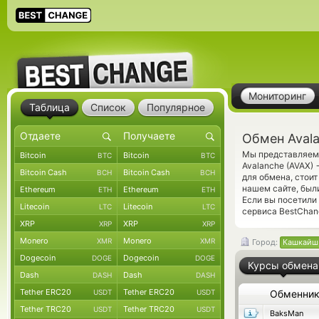
Мониторинг
Таблица
Список
Популярное
Обмен Aval
Мы представляем 
Bitcoin
Bitcoin
BTC
BTC
Avalanche (AVAX)
Bitcoin Cash
Bitcoin Cash
BCH
BCH
для обмена, стои
нашем сайте, был
Ethereum
Ethereum
ETH
ETH
Если вы посетили
Litecoin
Litecoin
LTC
LTC
сервиса BestChan
XRP
XRP
XRP
XRP
Monero
Monero
XMR
XMR
Город:
Кашкайш
Dogecoin
Dogecoin
DOGE
DOGE
Курсы обмена
Dash
Dash
DASH
DASH
Tether ERC20
Tether ERC20
USDT
USDT
Обменни
Tether TRC20
Tether TRC20
USDT
USDT
BaksMan