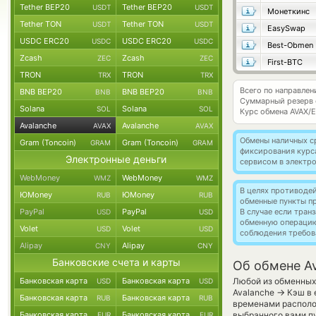
Tether BEP20
Tether BEP20
USDT
USDT
Монеткинс
Tether TON
Tether TON
USDT
USDT
EasySwap
USDC ERC20
USDC ERC20
USDC
USDC
Best-Obmen
Zcash
Zcash
ZEC
ZEC
First-BTC
TRON
TRON
TRX
TRX
Всего по направлен
BNB BEP20
BNB BEP20
BNB
BNB
Суммарный резерв
Solana
Solana
SOL
SOL
Курс обмена
AVAX/
Avalanche
Avalanche
AVAX
AVAX
Обмены наличных с
Gram (Toncoin)
Gram (Toncoin)
GRAM
GRAM
фиксирования курс
Электронные деньги
сервисом в электр
WebMoney
WebMoney
WMZ
WMZ
В целях противоде
ЮMoney
ЮMoney
RUB
RUB
обменные пункты п
PayPal
PayPal
В случае если тра
USD
USD
обменную операци
Volet
Volet
USD
USD
соблюдения требов
Alipay
Alipay
CNY
CNY
Банковские счета и карты
Об обмене A
Банковская карта
Банковская карта
Любой из обменных 
USD
USD
→
Avalanche
Кэш в 
Банковская карта
Банковская карта
RUB
RUB
временами располож
Банковская карта
Банковская карта
выбранного вами пу
EUR
EUR