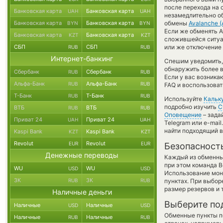
после перехода на 
Банковская карта
Банковская карта
UAH
UAH
незамедлительно об
Банковская карта
Банковская карта
обмены
Avalanche (
BYN
BYN
Если же обменять A
Банковская карта
Банковская карта
KZT
KZT
сложившейся ситуа
СБП
СБП
или же отключение 
RUB
RUB
Интернет-банкинг
Спешим уведомить,
обнаружить более 
Сбербанк
Сбербанк
RUB
RUB
Если у вас возника
Альфа-Банк
Альфа-Банк
RUB
RUB
FAQ и воспользоват
Т-Банк
Т-Банк
RUB
RUB
Используйте
Кальк
подробно изучить
С
ВТБ
ВТБ
RUB
RUB
Оповещение
– зада
Приват 24
Приват 24
UAH
UAH
Telegram или e-mai
найти подходящий в
Kaspi Bank
Kaspi Bank
KZT
KZT
Revolut
Revolut
EUR
EUR
Безопасност
Денежные переводы
Каждый из обменны
при этом команда 
WU
WU
USD
USD
Использование мон
ЗК
ЗК
RUB
RUB
пунктах. При выбор
размер резервов и 
Наличные деньги
Выберите по
Наличные
Наличные
USD
USD
Обменные пункты по
Наличные
Наличные
RUB
RUB