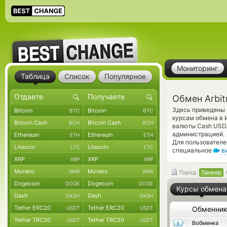
Мониторинг
Таблица
Список
Популярное
Обмен Arbit
Здесь приведены 
Bitcoin
Bitcoin
BTC
BTC
курсам обмена в 
Bitcoin Cash
Bitcoin Cash
BCH
BCH
валюты Cash USD.
администрацией.
Ethereum
Ethereum
ETH
ETH
Для пользователе
Litecoin
Litecoin
LTC
LTC
специальное
в
XRP
XRP
XRP
XRP
Monero
Monero
XMR
XMR
Город:
Танжер
Dogecoin
Dogecoin
DOGE
DOGE
Курсы обмена
Dash
Dash
DASH
DASH
Tether ERC20
Tether ERC20
USDT
USDT
Обменни
Tether TRC20
Tether TRC20
USDT
USDT
Вобменка