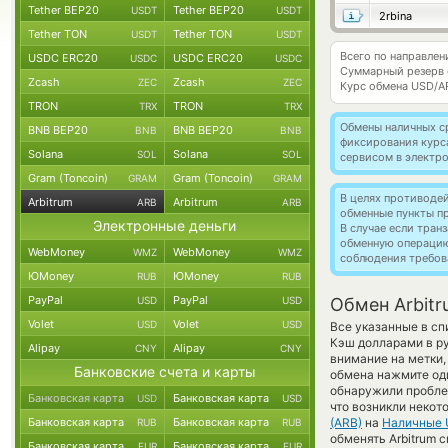
Tether BEP20
Tether BEP20
USDT
USDT
2rbina
Tether TON
Tether TON
USDT
USDT
Всего по направлен
USDC ERC20
USDC ERC20
USDC
USDC
Суммарный резерв
Zcash
Zcash
ZEC
ZEC
Курс обмена
USD/A
TRON
TRON
TRX
TRX
Обмены наличных с
BNB BEP20
BNB BEP20
BNB
BNB
фиксирования курс
Solana
Solana
SOL
SOL
сервисом в электр
Gram (Toncoin)
Gram (Toncoin)
GRAM
GRAM
В целях противоде
Arbitrum
Arbitrum
ARB
ARB
обменные пункты п
Электронные деньги
В случае если тра
обменную операци
WebMoney
WebMoney
WMZ
WMZ
соблюдения требов
ЮMoney
ЮMoney
RUB
RUB
PayPal
PayPal
USD
USD
Обмен Arbitr
Volet
Volet
USD
USD
Все указанные в с
Кэш долларами в р
Alipay
Alipay
CNY
CNY
внимание на метки,
Банковские счета и карты
обмена нажмите оди
обнаружили проблем
Банковская карта
Банковская карта
USD
USD
что возникли некот
Банковская карта
Банковская карта
(ARB)
на
Наличные
RUB
RUB
обменять Arbitrum c
Банковская карта
Банковская карта
EUR
EUR