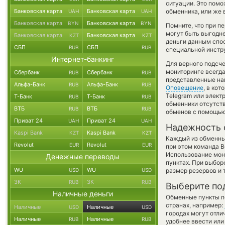
ситуации. Это пом
Банковская карта
Банковская карта
обменника, или же 
UAH
UAH
Банковская карта
Банковская карта
BYN
BYN
Помните, что при п
могут быть выгодне
Банковская карта
Банковская карта
KZT
KZT
деньги данным спос
СБП
СБП
RUB
RUB
специальной инстру
Интернет-банкинг
Для верного подсче
мониторинге всегд
Сбербанк
Сбербанк
RUB
RUB
представленные на
Альфа-Банк
Альфа-Банк
RUB
RUB
Оповещение
, в ко
Telegram или элект
Т-Банк
Т-Банк
RUB
RUB
обменники отсутств
ВТБ
ВТБ
RUB
RUB
обменов с помощью
Приват 24
Приват 24
UAH
UAH
Надежность 
Kaspi Bank
Kaspi Bank
KZT
KZT
Каждый из обменны
Revolut
Revolut
EUR
EUR
при этом команда 
Использование мон
Денежные переводы
пунктах. При выбор
WU
WU
USD
USD
размер резервов и 
ЗК
ЗК
RUB
RUB
Выберите по
Наличные деньги
Обменные пункты по
странах, например:
Наличные
Наличные
USD
USD
городах могут отли
Наличные
Наличные
RUB
RUB
удобнее ввести или