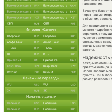
направления.
Банковская карта
Банковская карта
UAH
UAH
Зачастую бывает та
Банковская карта
Банковская карта
BYN
BYN
через наш монитори
Банковская карта
Банковская карта
KZT
KZT
с обменом, восполь
СБП
СБП
RUB
RUB
Для правильного ра
Интернет-банкинг
можете подробно и
сервисом, в текущ
Сбербанк
Сбербанк
RUB
RUB
имеется возможност
уведомление сразу 
Альфа-Банк
Альфа-Банк
RUB
RUB
всегда можете исп
Т-Банк
Т-Банк
RUB
RUB
валюты.
ВТБ
ВТБ
RUB
RUB
Надежность 
Приват 24
Приват 24
UAH
UAH
Каждый из обменны
Kaspi Bank
Kaspi Bank
KZT
KZT
при этом команда 
Использование мон
Revolut
Revolut
EUR
EUR
пунктах. При выбор
Денежные переводы
размер резервов и 
WU
WU
USD
USD
ЗК
ЗК
RUB
RUB
Наличные деньги
Наличные
Наличные
USD
USD
Наличные
Наличные
RUB
RUB