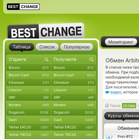
Мониторинг
Таблица
Список
Популярное
Обмен Arbit
В списке ниже пр
Bitcoin
Bitcoin
BTC
BTC
обмена. При подб
Bitcoin Cash
Bitcoin Cash
BCH
BCH
необходимой валю
представителями
Ethereum
Ethereum
ETH
ETH
Для посетителей,
Litecoin
Litecoin
LTC
LTC
видео
, которое
XRP
XRP
XRP
XRP
Monero
Monero
XMR
XMR
Город:
Оттава
Dogecoin
Dogecoin
DOGE
DOGE
Курсы обмена
Dash
Dash
DASH
DASH
Tether ERC20
Tether ERC20
USDT
USDT
Обменни
Tether TRC20
Tether TRC20
USDT
USDT
First-BTC