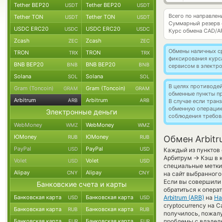
Tether BEP20
Tether BEP20
USDT
USDT
Всего по направлен
Tether TON
Tether TON
USDT
USDT
Суммарный резерв
USDC ERC20
USDC ERC20
USDC
USDC
Курс обмена
CAD/A
Zcash
Zcash
ZEC
ZEC
Обмены наличных с
TRON
TRON
TRX
TRX
фиксирования курс
BNB BEP20
BNB BEP20
BNB
BNB
сервисом в электр
Solana
Solana
SOL
SOL
В целях противоде
Gram (Toncoin)
Gram (Toncoin)
GRAM
GRAM
обменные пункты п
Arbitrum
Arbitrum
ARB
ARB
В случае если тра
обменную операци
Электронные деньги
соблюдения требов
WebMoney
WebMoney
WMZ
WMZ
ЮMoney
ЮMoney
RUB
RUB
Обмен Arbitr
PayPal
PayPal
USD
USD
Каждый из пунктов 
→
Арбитрум
Кэш в 
Volet
Volet
USD
USD
специальные метки
Alipay
Alipay
CNY
CNY
на сайт выбранного
Если вы совершили 
Банковские счета и карты
обратиться к опера
Банковская карта
Банковская карта
Arbitrum (ARB)
на
На
USD
USD
cryptocurrency на C
Банковская карта
Банковская карта
RUB
RUB
получилось, пожал
Банковская карта
Банковская карта
проблемы с владель
EUR
EUR