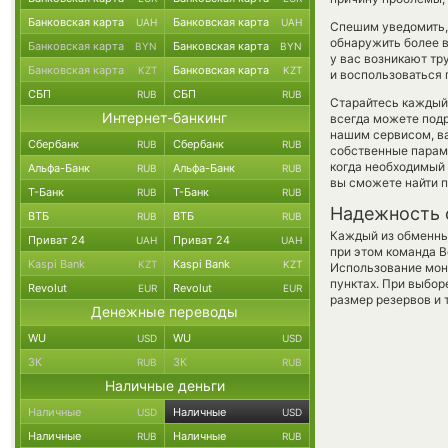
Банковская карта
Банковская карта
UAH
UAH
Спешим уведомить,
обнаружить более 
Банковская карта
Банковская карта
BYN
BYN
у вас возникают тр
Банковская карта
Банковская карта
KZT
KZT
и воспользоваться 
СБП
СБП
RUB
RUB
Старайтесь каждый
Интернет-банкинг
всегда можете под
нашим сервисом, в
Сбербанк
Сбербанк
RUB
RUB
собственные параме
когда необходимый 
Альфа-Банк
Альфа-Банк
RUB
RUB
вы сможете найти 
Т-Банк
Т-Банк
RUB
RUB
Надежность 
ВТБ
ВТБ
RUB
RUB
Каждый из обменны
Приват 24
Приват 24
UAH
UAH
при этом команда 
Kaspi Bank
Kaspi Bank
KZT
KZT
Использование мон
пунктах. При выбор
Revolut
Revolut
EUR
EUR
размер резервов и 
Денежные переводы
WU
WU
USD
USD
ЗК
ЗК
RUB
RUB
Наличные деньги
Наличные
Наличные
USD
USD
Наличные
Наличные
RUB
RUB