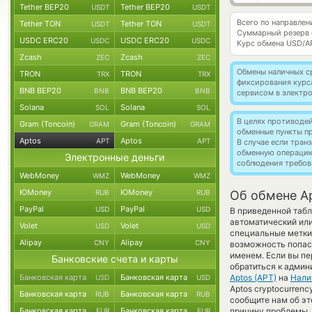
Tether BEP20
Tether BEP20
USDT
USDT
Всего по направлен
Tether TON
Tether TON
USDT
USDT
Суммарный резерв
USDC ERC20
USDC ERC20
USDC
USDC
Курс обмена
USD/A
Zcash
Zcash
ZEC
ZEC
Обмены наличных с
TRON
TRON
TRX
TRX
фиксирования курс
BNB BEP20
BNB BEP20
BNB
BNB
сервисом в электр
Solana
Solana
SOL
SOL
В целях противоде
Gram (Toncoin)
Gram (Toncoin)
GRAM
GRAM
обменные пункты п
Aptos
Aptos
APT
APT
В случае если тра
обменную операци
Электронные деньги
соблюдения требов
WebMoney
WebMoney
WMZ
WMZ
ЮMoney
ЮMoney
RUB
RUB
Об обмене Ap
PayPal
PayPal
USD
USD
В приведенной табл
автоматический ил
Volet
Volet
USD
USD
специальные метки,
Alipay
Alipay
CNY
CNY
возможность попаст
именем. Если вы пе
Банковские счета и карты
обратиться к админ
Банковская карта
Банковская карта
Aptos (APT)
на
Нали
USD
USD
Aptos cryptocurrenc
Банковская карта
Банковская карта
RUB
RUB
сообщите нам об э
Банковская карта
Банковская карта
причину проблемы, 
EUR
EUR