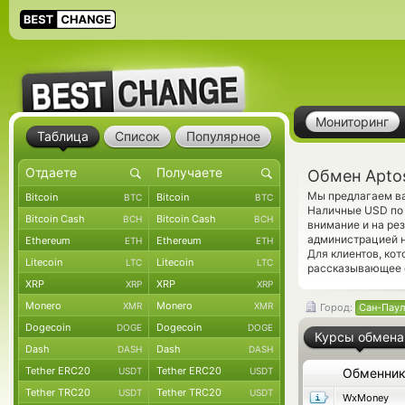
Мониторинг
Таблица
Список
Популярное
Обмен Apto
Мы предлагаем ва
Bitcoin
Bitcoin
BTC
BTC
Наличные USD по 
Bitcoin Cash
Bitcoin Cash
BCH
BCH
внимание и на ре
администрацией н
Ethereum
Ethereum
ETH
ETH
Для клиентов, ко
Litecoin
Litecoin
LTC
LTC
рассказывающее о
XRP
XRP
XRP
XRP
Monero
Monero
XMR
XMR
Город:
Сан-Паул
Dogecoin
Dogecoin
DOGE
DOGE
Курсы обмена
Dash
Dash
DASH
DASH
Tether ERC20
Tether ERC20
USDT
USDT
Обменни
Tether TRC20
Tether TRC20
USDT
USDT
WxMoney