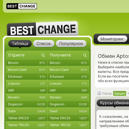
Мониторинг
Таблица
Список
Популярное
Обмен Apto
Ниже в списке пр
Bitcoin
Bitcoin
BTC
BTC
Выберите наиболе
Bitcoin Cash
Bitcoin Cash
BCH
BCH
валюты. Все пре
Если вы посетили
Ethereum
Ethereum
ETH
ETH
обо всех функциях
Litecoin
Litecoin
LTC
LTC
XRP
XRP
XRP
XRP
Город:
Щецин
Monero
Monero
XMR
XMR
Курсы обмена
Dogecoin
Dogecoin
DOGE
DOGE
Dash
Dash
DASH
DASH
К сожалению, на
Tether ERC20
Tether ERC20
USDT
USDT
направлением об
Tether TRC20
Tether TRC20
USDT
USDT
требуемые обмен