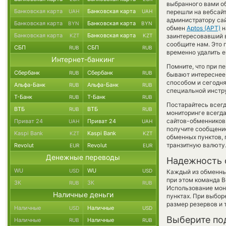
выбранного вами о
Банковская карта
Банковская карта
UAH
UAH
перешли на вебсайт
администратору сай
Банковская карта
Банковская карта
BYN
BYN
обмен
Aptos (APT)
н
Банковская карта
Банковская карта
KZT
KZT
заинтересовавший ва
сообщите нам. Это
СБП
СБП
RUB
RUB
временно удалить е
Интернет-банкинг
Помните, что при п
Сбербанк
Сбербанк
RUB
RUB
бывают интереснее,
способом и сегодн
Альфа-Банк
Альфа-Банк
RUB
RUB
специальной инстру
Т-Банк
Т-Банк
RUB
RUB
Постарайтесь всег
ВТБ
ВТБ
RUB
RUB
мониторинге всегд
сайтов-обменников 
Приват 24
Приват 24
UAH
UAH
получите сообщение
Kaspi Bank
Kaspi Bank
KZT
KZT
обменных пунктов,
транзитную валюту
Revolut
Revolut
EUR
EUR
Денежные переводы
Надежность 
WU
WU
USD
USD
Каждый из обменны
при этом команда 
ЗК
ЗК
RUB
RUB
Использование мон
Наличные деньги
пунктах. При выбор
размер резервов и 
Наличные
Наличные
USD
USD
Выберите по
Наличные
Наличные
RUB
RUB