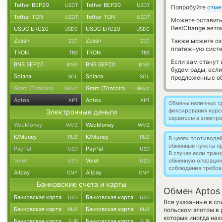
Tether BEP20
Tether BEP20
USDT
USDT
Попробуйте
отме
Tether TON
Tether TON
USDT
USDT
Можете оставит
BestChange авто
USDC ERC20
USDC ERC20
USDC
USDC
Zcash
Zcash
Также можете о
ZEC
ZEC
платежную систе
TRON
TRON
TRX
TRX
Если вам станут
BNB BEP20
BNB BEP20
BNB
BNB
будем рады, есл
Solana
Solana
SOL
SOL
предложенные об
Gram (Toncoin)
Gram (Toncoin)
GRAM
GRAM
Aptos
Aptos
APT
APT
Обмены наличных с
фиксирования курс
Электронные деньги
сервисом в электр
WebMoney
WebMoney
WMZ
WMZ
ЮMoney
ЮMoney
RUB
RUB
В целях противоде
обменные пункты п
PayPal
PayPal
USD
USD
В случае если тра
Volet
Volet
обменную операци
USD
USD
соблюдения требов
Alipay
Alipay
CNY
CNY
Банковские счета и карты
Обмен Aptos
Банковская карта
Банковская карта
USD
USD
Все указанные в сп
Банковская карта
Банковская карта
RUB
RUB
польском злотом в 
которые иногда нах
Банковская карта
Банковская карта
EUR
EUR