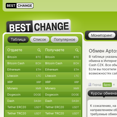
Мониторинг
Таблица
Список
Популярное
Обмен Aptos
В таблице указан
Bitcoin
Bitcoin
BTC
BTC
обмена в Интерне
Bitcoin Cash
Bitcoin Cash
BCH
BCH
Cash CZK. Все об
Если вы посетили
Ethereum
Ethereum
ETH
ETH
возможностях сай
Litecoin
Litecoin
LTC
LTC
XRP
XRP
XRP
XRP
Город:
Брно
Monero
Monero
XMR
XMR
Курсы обмена
Dogecoin
Dogecoin
DOGE
DOGE
Dash
Dash
DASH
DASH
К сожалению, на
Tether ERC20
Tether ERC20
USDT
USDT
направлением об
Tether TRC20
Tether TRC20
USDT
USDT
требуемые обмен