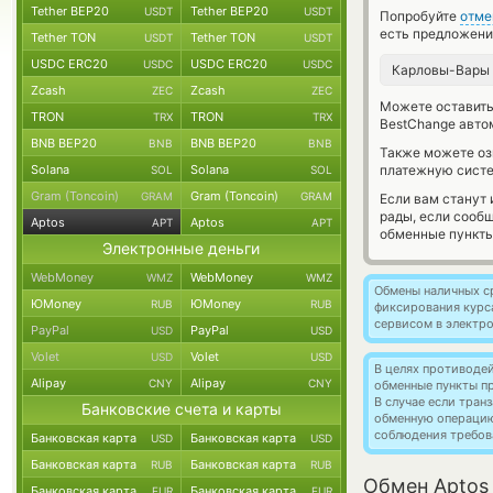
Tether BEP20
Tether BEP20
USDT
USDT
Попробуйте
отме
есть предложени
Tether TON
Tether TON
USDT
USDT
USDC ERC20
USDC ERC20
USDC
USDC
Карловы-Вары
Zcash
Zcash
ZEC
ZEC
Можете оставит
TRON
TRON
TRX
TRX
BestChange авто
BNB BEP20
BNB BEP20
BNB
BNB
Также можете о
Solana
Solana
платежную систе
SOL
SOL
Gram (Toncoin)
Gram (Toncoin)
GRAM
GRAM
Если вам станут
рады, если сооб
Aptos
Aptos
APT
APT
обменные пункты
Электронные деньги
WebMoney
WebMoney
WMZ
WMZ
Обмены наличных с
ЮMoney
ЮMoney
RUB
RUB
фиксирования курс
сервисом в электр
PayPal
PayPal
USD
USD
Volet
Volet
USD
USD
В целях противоде
Alipay
Alipay
CNY
CNY
обменные пункты п
В случае если тра
Банковские счета и карты
обменную операци
соблюдения требов
Банковская карта
Банковская карта
USD
USD
Банковская карта
Банковская карта
RUB
RUB
Обмен Aptos 
Банковская карта
Банковская карта
EUR
EUR