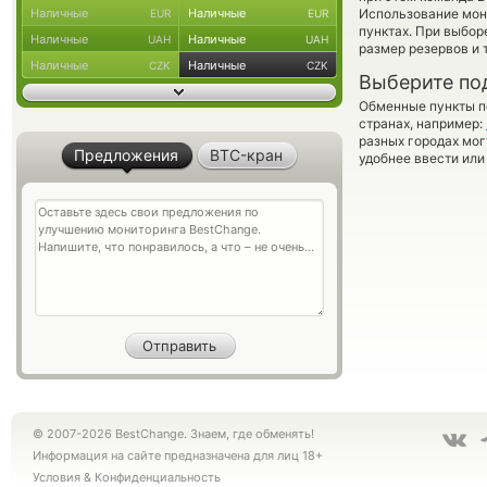
Наличные
Наличные
Использование мон
EUR
EUR
пунктах. При выбор
Наличные
Наличные
UAH
UAH
размер резервов и 
Наличные
Наличные
CZK
CZK
Выберите по
Обменные пункты по
странах, например:
разных городах мог
Предложения
BTC-кран
удобнее ввести или
© 2007-2026 BestChange. Знаем, где обменять!
Информация на сайте предназначена для лиц 18+
Условия
&
Конфиденциальность