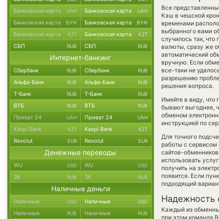
Все представленны
Банковская карта
Банковская карта
UAH
UAH
Кэш в чешской крон
Банковская карта
Банковская карта
BYN
BYN
временами располож
выбранного вами об
Банковская карта
Банковская карта
KZT
KZT
случилось так, что
СБП
СБП
RUB
RUB
валюты, сразу же о
автоматический о
Интернет-банкинг
вручную. Если обме
все-таки не удалос
Сбербанк
Сбербанк
RUB
RUB
разрешению проблем
Альфа-Банк
Альфа-Банк
RUB
RUB
решения вопроса.
Т-Банк
Т-Банк
RUB
RUB
Имейте в виду, что
ВТБ
ВТБ
RUB
RUB
бывают выгоднее, ч
обменом электронны
Приват 24
Приват 24
UAH
UAH
инструкцией по сер
Kaspi Bank
Kaspi Bank
KZT
KZT
Для точного подсче
Revolut
Revolut
EUR
EUR
работы с сервисом 
Денежные переводы
сайтов-обменников
использовать услу
WU
WU
USD
USD
получить на электр
появится. Если пун
ЗК
ЗК
RUB
RUB
подходящий вариан
Наличные деньги
Надежность 
Наличные
Наличные
USD
USD
Каждый из обменны
Наличные
Наличные
RUB
RUB
при этом команда 