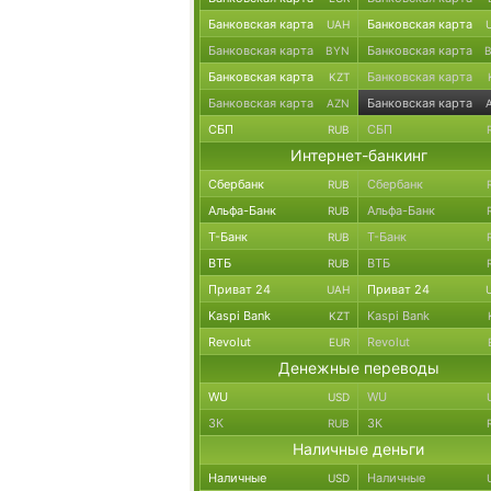
Банковская карта
Банковская карта
UAH
Банковская карта
Банковская карта
BYN
Банковская карта
Банковская карта
KZT
Банковская карта
Банковская карта
AZN
СБП
СБП
RUB
Интернет-банкинг
Сбербанк
Сбербанк
RUB
Альфа-Банк
Альфа-Банк
RUB
Т-Банк
Т-Банк
RUB
ВТБ
ВТБ
RUB
Приват 24
Приват 24
UAH
Kaspi Bank
Kaspi Bank
KZT
Revolut
Revolut
EUR
Денежные переводы
WU
WU
USD
ЗК
ЗК
RUB
Наличные деньги
Наличные
Наличные
USD