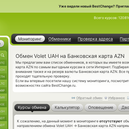
Уже видели новый BestChange? Пригла
Всего курсов:
12081
Мониторинг
Обменники
Проверка адреса
Пар
е
Обмен Volet UAH на Банковская карта AZN
Мы предлагаем вам список обменников, в которых вы имеете воз
BTC
карта AZN по самым выгодным курсам в сети Интернет. Подбирая
BCH
внимание также и на резерв валюты Банковская карта AZN. Все
проходят тщательную проверку.
ETH
Если вы впервые посетили нашу систему мониторинга, посмотри
LTC
возможностях сайта BestChange.ru.
XRP
XMR
Обратный обмен
Избранное
OGE
Курсы обмена
Калькулятор
Оповещение
Дво
ASH
SDT
К сожалению, на данный момент в мониторинге
отсутствуют
обм
SDT
→
направлением обмена Volet UAH
Банковская карта AZN напрям