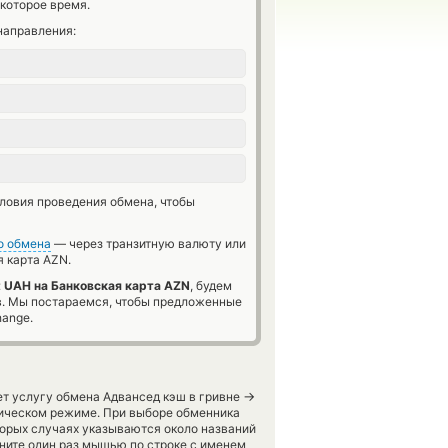
которое время.
направления:
словия проведения обмена, чтобы
о обмена
— через транзитную валюту или
 карта AZN.
t UAH на Банковская карта AZN
, будем
в. Мы постараемся, чтобы предложенные
hange.
→
ет услугу обмена Адвансед кэш в гривне
тическом режиме. При выборе обменника
торых случаях указываются около названий
кните один раз мышью по строке с именем