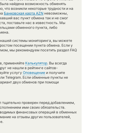
е была найдена возможность обменять
о, что возникли некоторые трудности и на
на
Банковская карта AZN
невозможны,
авший вас пункт обмена так и не смог
ста, поставьте нас в известность. Мы
льцами обменного пункта, либо
мена.
 нашей системы мониторинга, вы можете
ростом посещении пункта обмена. Если у
тмом, мы рекомендуем посетить раздел FAQ
те, применяйте
Калькулятор
. Вы всегда
друг не нашли в рейтинге сайтов-
ьзуйте услугу
Оповещение
и получите
ли Telegram. Если обменные пункты не
вариант двух обменов при помощи
л тщательно проверен перед добавлением,
сполнением ими своих обязательств.
оводимых финансовых операций в обменных
имание на отзывы других пользователей,
е.