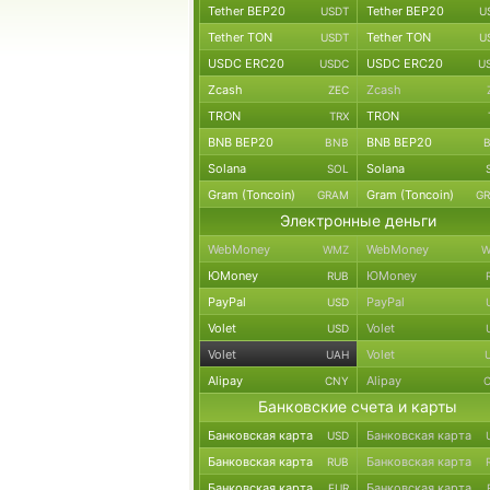
Tether BEP20
Tether BEP20
USDT
U
Tether TON
Tether TON
USDT
U
USDC ERC20
USDC ERC20
USDC
U
Zcash
Zcash
ZEC
TRON
TRON
TRX
BNB BEP20
BNB BEP20
BNB
Solana
Solana
SOL
Gram (Toncoin)
Gram (Toncoin)
GRAM
G
Электронные деньги
WebMoney
WebMoney
WMZ
W
ЮMoney
ЮMoney
RUB
PayPal
PayPal
USD
Volet
Volet
USD
Volet
Volet
UAH
Alipay
Alipay
CNY
Банковские счета и карты
Банковская карта
Банковская карта
USD
Банковская карта
Банковская карта
RUB
Банковская карта
Банковская карта
EUR