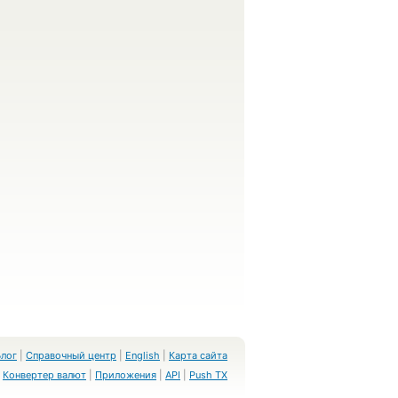
Блог
|
Справочный центр
|
English
|
Карта сайта
Конвертер валют
|
Приложения
|
API
|
Push TX