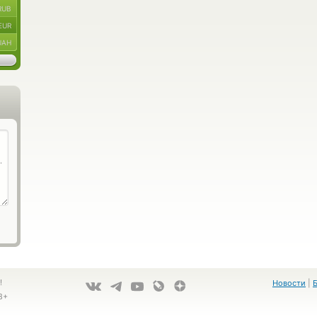
RUB
EUR
UAH
!
Новости
|
8+