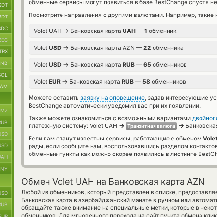
обменные сервисы могут появиться в базе BestChange спустя не
SDT
Посмотрите направления с другими валютами. Например, такие 
SDT
SDC
→
Volet UAH
Банковская карта
UAH
—
1
обменник
ZEC
→
Volet
USD
Банковская карта AZN —
22
обменника
TRX
BNB
→
Volet
USD
Банковская карта
RUB
—
65
обменников
SOL
→
Volet
EUR
Банковская карта
RUB
—
58
обменников
RAM
Можете оставить
заявку на оповещение
, задав интересующие у
BestChange автоматически уведомил вас при их появлении.
MZ
Также можете ознакомиться с возможными вариантами
двойног
RUB
→
→
платежную систему: Volet UAH
Банковская
Транзитная валюта
USD
Если вам станут известны сервисы, работающие с обменом
Vole
USD
рады, если сообщите нам, воспользовавшись разделом контакто
обменные пункты как можно скорее появились в листинге BestC
UAH
CNY
Обмен Volet UAH на Банковская карта AZN
Любой из обменников, который представлен в списке, предоставля
USD
Банковская карта в азербайджанский манате в ручном или автома
RUB
обращайте также внимание на специальные метки, которые в неко
обменников. Для мгновенного перехода на сайт пункта обмена кли
EUR