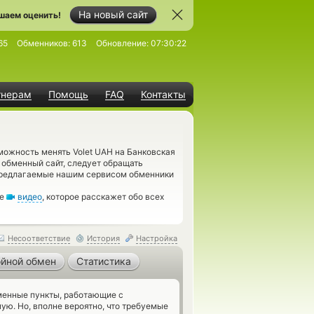
На новый сайт
шаем оценить!
65
Обменников:
613
Обновление:
07:30:22
тнерам
Помощь
FAQ
Контакты
можность менять Volet UAH на Банковская
 обменный сайт, следует обращать
 предлагаемые нашим сервисом обменники
те
видео
, которое расскажет обо всех
Несоответствие
История
Настройка
йной обмен
Статистика
енные пункты, работающие с
ую. Но, вполне вероятно, что требуемые