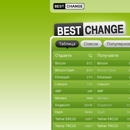
Таблица
Список
Популярно
Bitcoin
Bitcoin
BTC
Bitcoin Cash
Bitcoin Cash
BCH
Ethereum
Ethereum
ETH
Litecoin
Litecoin
LTC
XRP
XRP
XRP
Monero
Monero
XMR
Dogecoin
Dogecoin
DOGE
D
Dash
Dash
DASH
D
Tether ERC20
Tether ERC20
USDT
U
Tether TRC20
Tether TRC20
USDT
U