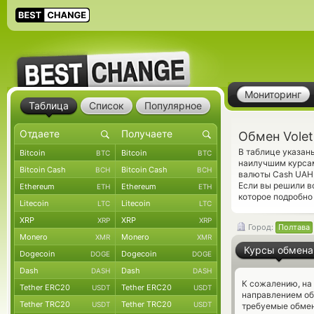
Мониторинг
Таблица
Список
Популярное
Обмен Vole
В таблице указан
Bitcoin
Bitcoin
BTC
BTC
наилучшим курсам
Bitcoin Cash
Bitcoin Cash
BCH
BCH
валюты Cash UAH.
Если вы решили в
Ethereum
Ethereum
ETH
ETH
которое подробно 
Litecoin
Litecoin
LTC
LTC
XRP
XRP
XRP
XRP
Город:
Полтава
Monero
Monero
XMR
XMR
Курсы обмена
Dogecoin
Dogecoin
DOGE
DOGE
Dash
Dash
DASH
DASH
К сожалению, на
Tether ERC20
Tether ERC20
USDT
USDT
направлением об
Tether TRC20
Tether TRC20
USDT
USDT
требуемые обмен