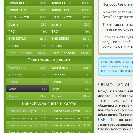
Tether BEP20
Tether BEP20
USDT
USDT
Попробуйте
отме
Tether TON
Tether TON
USDT
USDT
Можете оставит
BestChange авто
USDC ERC20
USDC ERC20
USDC
USDC
Zcash
Zcash
Также можете о
ZEC
ZEC
платежную систе
TRON
TRON
TRX
TRX
Если вам станут
BNB BEP20
BNB BEP20
BNB
BNB
рады, если сооб
Solana
Solana
SOL
SOL
обменные пункты
Gram (Toncoin)
Gram (Toncoin)
GRAM
GRAM
Электронные деньги
Обмены наличных с
фиксирования курс
WebMoney
WebMoney
WMZ
WMZ
сервисом в электр
ЮMoney
ЮMoney
RUB
RUB
PayPal
PayPal
USD
USD
Обмен Volet 
Volet
Volet
USD
USD
Каждый из обменник
→
доллары
Кэш гри
Alipay
Alipay
CNY
CNY
также внимание на 
Банковские счета и карты
обменного пункта н
пункта обмена и об
Банковская карта
Банковская карта
USD
USD
обменника. Бывают 
Банковская карта
Банковская карта
RUB
RUB
UAH
в Полтаве сове
заинтересовавшем д
Банковская карта
Банковская карта
EUR
EUR
Это поможет нам с
Банковская карта
Банковская карта
UAH
UAH