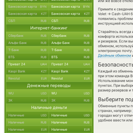
или же вовсе отклю
Банковская карта
Банковская карта
BYN
BYN
Примите к сведению
→
Банковская карта
Банковская карта
Volet
Cash-UAH бы
KZT
KZT
появились проблемы
СБП
СБП
RUB
RUB
инструкцией испол
Интернет-банкинг
Старайтесь всегда
Сбербанк
Сбербанк
RUB
RUB
комфорта использов
и резервов. Если в
Альфа-Банк
Альфа-Банк
RUB
RUB
обменом, использу
Т-Банк
Т-Банк
RUB
RUB
электронную почту.
Двойным обменом
и
ВТБ
ВТБ
RUB
RUB
Безопасност
Приват 24
Приват 24
UAH
UAH
Каждый из обменны
Kaspi Bank
Kaspi Bank
KZT
KZT
при этом команда 
Revolut
Revolut
EUR
EUR
Использование мон
Денежные переводы
пунктах. При выбор
размер резервов и 
WU
WU
USD
USD
Выберите по
ЗК
ЗК
RUB
RUB
Обменные пункты по
Наличные деньги
странах, например:
Наличные
Наличные
городах могут отли
USD
USD
удобнее ввести или
Наличные
Наличные
RUB
RUB
Наличные
Наличные
EUR
EUR