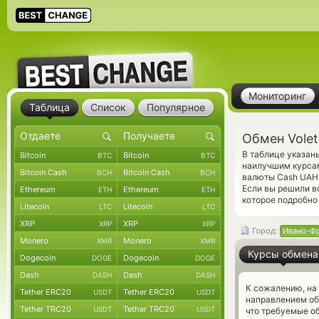
Мониторинг
Таблица
Список
Популярное
Обмен Vole
В таблице указан
Bitcoin
Bitcoin
BTC
BTC
наилучшим курсам
Bitcoin Cash
Bitcoin Cash
BCH
BCH
валюты Cash UAH.
Если вы решили в
Ethereum
Ethereum
ETH
ETH
которое подробно 
Litecoin
Litecoin
LTC
LTC
XRP
XRP
XRP
XRP
Город:
Ивано-Ф
Monero
Monero
XMR
XMR
Курсы обмена
Dogecoin
Dogecoin
DOGE
DOGE
Dash
Dash
DASH
DASH
К сожалению, на
Tether ERC20
Tether ERC20
USDT
USDT
направлением об
Tether TRC20
Tether TRC20
USDT
USDT
что требуемые о