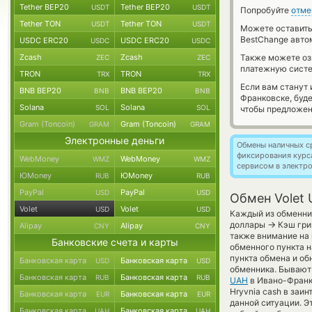
Tether BEP20
Tether BEP20
USDT
USDT
Попробуйте
отме
Tether TON
Tether TON
USDT
USDT
Можете оставит
BestChange авто
USDC ERC20
USDC ERC20
USDC
USDC
Zcash
Zcash
Также можете о
ZEC
ZEC
платежную систе
TRON
TRON
TRX
TRX
Если вам станут
BNB BEP20
BNB BEP20
BNB
BNB
Франковске, буд
Solana
Solana
SOL
SOL
чтобы предложен
Gram (Toncoin)
Gram (Toncoin)
GRAM
GRAM
Электронные деньги
Обмены наличных с
фиксирования курс
WebMoney
WebMoney
WMZ
WMZ
сервисом в электр
ЮMoney
ЮMoney
RUB
RUB
PayPal
PayPal
USD
USD
Обмен Volet
Volet
Volet
USD
USD
Каждый из обменник
→
доллары
Кэш гри
Alipay
Alipay
CNY
CNY
также внимание на 
Банковские счета и карты
обменного пункта н
пункта обмена и об
Банковская карта
Банковская карта
USD
USD
обменника. Бывают 
Банковская карта
Банковская карта
RUB
RUB
UAH
в Ивано-Франко
Hryvnia cash в заи
Банковская карта
Банковская карта
EUR
EUR
данной ситуации. 
Банковская карта
Банковская карта
UAH
UAH