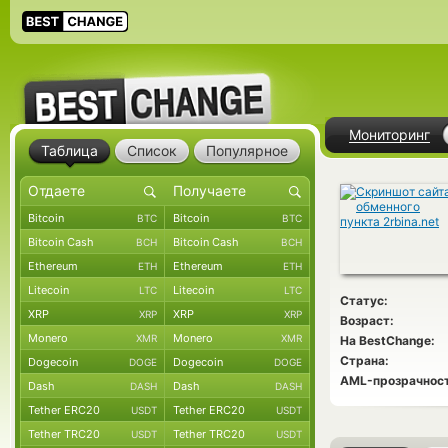
Мониторинг
Таблица
Список
Популярное
Bitcoin
Bitcoin
BTC
BTC
Bitcoin Cash
Bitcoin Cash
BCH
BCH
Ethereum
Ethereum
ETH
ETH
Litecoin
Litecoin
LTC
LTC
Статус:
XRP
XRP
XRP
XRP
Возраст:
Monero
Monero
XMR
XMR
На BestChange:
Страна:
Dogecoin
Dogecoin
DOGE
DOGE
AML-прозрачност
Dash
Dash
DASH
DASH
Tether ERC20
Tether ERC20
USDT
USDT
Tether TRC20
Tether TRC20
USDT
USDT