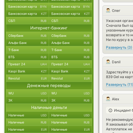
Банковская карта
Банковская карта
BYN
BYN
Олег
Банковская карта
Банковская карта
KZT
KZT
Ужасная орган
СБП
СБП
RUB
RUB
Сначала был од
Интернет-банкинг
указанным кур
возврата и то н
Сбербанк
Сбербанк
RUB
RUB
Ни по курсу в з
Альфа-Банк
Альфа-Банк
RUB
RUB
Развернуть
(
3
)
Т-Банк
Т-Банк
RUB
RUB
ВТБ
ВТБ
RUB
RUB
Danil
Приват 24
Приват 24
UAH
UAH
Kaspi Bank
Kaspi Bank
KZT
KZT
Здраствуйте у 
839 Gel на кар
Revolut
Revolut
EUR
EUR
Развернуть
(
11
Денежные переводы
WU
WU
USD
USD
Alex
ЗК
ЗК
RUB
RUB
Наличные деньги
Инцидент 
Наличные
Наличные
USD
USD
Не рекомендую 
Наличные
Наличные
RUB
RUB
Я заказывал об
Автоплатеж не 
Наличные
Наличные
EUR
EUR