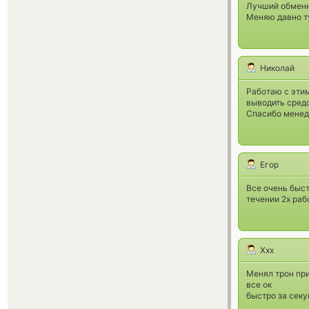
Лучший обменн
Меняю давно ту
Николай
Работаю с эти
выводить средс
Спасибо менед
Егор
Все очень быст
течении 2х раб
Xxx
Менял трон пр
все ок
быстро за сек