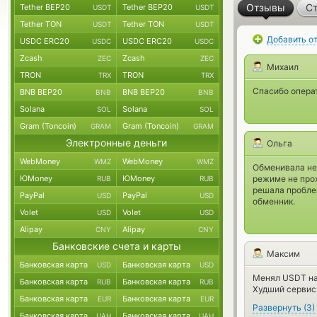
Отзывы
Ст
Tether BEP20
Tether BEP20
USDT
USDT
Tether TON
Tether TON
USDT
USDT
Добавить о
USDC ERC20
USDC ERC20
USDC
USDC
Zcash
Zcash
ZEC
ZEC
Михаил
TRON
TRON
TRX
TRX
Спасибо опера
BNB BEP20
BNB BEP20
BNB
BNB
Solana
Solana
SOL
SOL
Gram (Toncoin)
Gram (Toncoin)
GRAM
GRAM
Электронные деньги
Ольга
WebMoney
WebMoney
WMZ
WMZ
Обменивала не
ЮMoney
ЮMoney
режиме не прох
RUB
RUB
решала пробле
PayPal
PayPal
USD
USD
обменник.
Volet
Volet
USD
USD
Alipay
Alipay
CNY
CNY
Банковские счета и карты
Максим
Банковская карта
Банковская карта
USD
USD
Менял USDT на 
Банковская карта
Банковская карта
RUB
RUB
Худший сервис
Банковская карта
Банковская карта
EUR
EUR
Развернуть
(
3
)
Банковская карта
Банковская карта
UAH
UAH