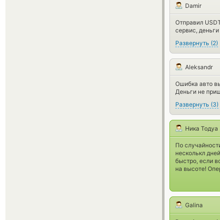
Damir
Отправил USDT.
сервис, деньги
Развернуть
(
2
)
Aleksandr
Ошибка авто в
Деньги не приш
Развернуть
(
3
)
Ника Тодуа
По случайност
несколькл дней
быстро, если в
на высоте! Опе
Galina