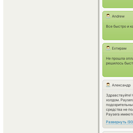
Andrew
Все быстро и к
Ехтирам
Не прошла опла
решилось быст
Александр
Здравствуйте! 
холдом. Payser
подозрительным
средства не по
Paysera имеют
Развернуть
(
93