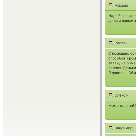
Михаил
Надо было засл
деньги дошли з
Руслан
С помощью обме
способов, кром
заявку на обме
hetzner. Деньг
Я доволен. Об
Олексій
Моментально! 
Владимир