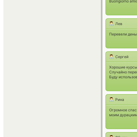
Buongiorno ami
Лев
Перевели деньг
Сергей
Хорошие курсы
Случайно перев
Буду использо
Рина
Огромное спас
моим дурацким