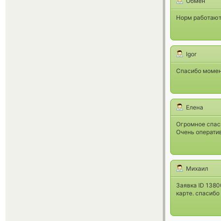
Обмен
Норм работают
Igor
Спасибо момен
Елена
Огромное спас
Очень оператив
Михаил
Заявка ID 13800
карте. спасибо