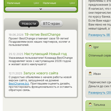
проблемы с эт
Наличные
Наличные
UAH
UAH
предложения (о
Я написал, что
они перечислил
по курсу банка
Если Вам надо 
Новости
BTC-кран
Вам явно не по
невыгодный, а 
19-летие BestChange
Развернуть
(
8
)
19.06.2026
Проект BestChange отмечает свое 19-летие!
Поздравляем всех наших партнеров, коллег и
пользователей.
Igor
Наступающий Новый год
25.12.2025
Отличный серви
Уважаемые пользователи! Команда BestChange
поздравляет всех с наступающим 2026 годом
и желает всего наилучшего!
Запуск нового сайта
12.11.2025
Иван
С радостью объявляем о начале работы новой
версии сайта, запущенной на домене
Перечислил сре
BestChange.biz
. Приглашаем оценить дизайн,
Деньги до сих 
протестировать функциональность и оставить
обратную связь.
Развернуть
(
20
Татьяна